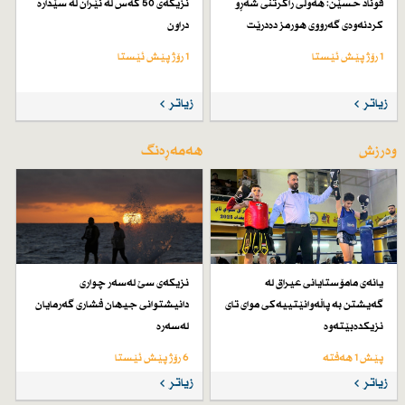
فوئاد حسێن: هەوڵی راگرتنی شەڕو
نزیكەی 50 كەس لە ئێران لە سێدارە
كردنەوەی گەرووی هورمز دەدرێت
دراون
1 رۆژ پێش ئێستا
1 رۆژ پێش ئێستا
زیاتر
زیاتر
وەرزش
هەمەڕەنگ
یانەی مامۆستایانی عیراق لە
نزیكەی سێ لەسەر چواری
گەیشتن بە پاڵەوانێتییەكی موای تای
دانیشتوانی جیهان فشاری گەرمایان
نزیكدەبێتەوە
لەسەرە
پێش 1 هەفتە
6 رۆژ پێش ئێستا
زیاتر
زیاتر