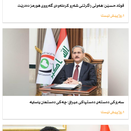
فوئاد حسێن: هەوڵی راگرتنی شەڕو كردنەوەی گەرووی هورمز دەدرێت
1 رۆژ پێش ئێستا
سەرۆكی دەستەی دەستپاكی عیراق: چەكی دەستمان یاسایە
1 رۆژ پێش ئێستا