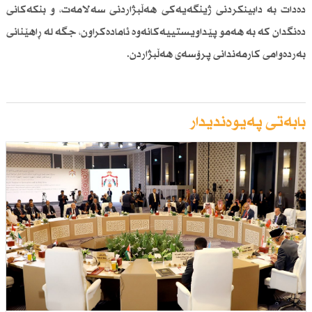
دەدات بە دابینكردنی ژینگەیەكی هەڵبژاردنی سەلامەت، و بنكەكانی
دەنگدان كە بە هەمو پێداویستییەكانەوە ئامادەكراون، جگە لە ڕاهێنانی
بەردەوامی كارمەندانی پرۆسەی هەڵبژاردن.
بابەتی پەیوەندیدار