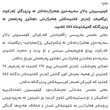
نەوا-
كۆمیسیۆنی باڵای سەربەخۆی هەڵبژاردنەكان لە پارێزگای كەركوك
ڕایگەیاند، ژمارەی كاندیدەكانی هەڵبژاردنی داهاتوی پەرلەمان لە
پارێزگاكە گەیشتوەتە 252 كاندید.
عەلی عەباس بەرپرسی ڕاگەیاندنی كەركوكی كۆمسیۆنی باڵای
سەربەخۆی هەڵبژاردنەكان لە لێكدوانێكی ڕۆژنامەوانیدا ڕایگەیاند، لە
كەركوك پێنج هاوپەیمانی سیاسی و نۆ پارت و حەوت كاندیدی
سەربەخۆ بەشداری هەڵبژاردنی داهاتوی پەرلەمانی عێراق دەكەن.
ئاماژەی بەوەشكرد، ژمارەی كاندیدانی پیاو 179 كاندیدە لە بەرامبەر 73
كاندیدی ژن هەیە، بەوەش كۆی گشتی ژمارەی كاندیدەكان دەگاتە 252
كاندید كە كێبڕكێ لەسەر كورسییەكانی پارێزگاكە دەكەن.
عەلی عەباس جەختی لەوەشكردەوە، كۆمیسیۆن ئامادەكارییە
تەكنیكی و لۆجستییەكانی تەواو كردوە بۆ دڵنیابون لە بەڕێوەچونی
پرۆسەی هەڵبژاردن بە شێوەیەكی ئاسان و شەفاف، هەروەها گرنگی