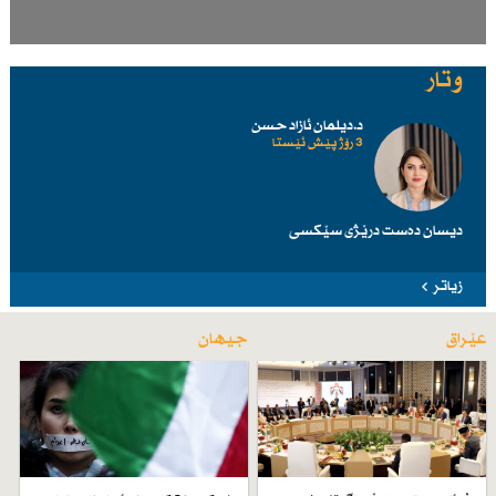
وتار
د.دیلمان ئازاد حسن
3 رۆژ پێش ئێستا
دیسان دەست درێژی سێكسی
زیاتر
عێراق
جیهان