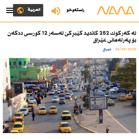
العربية
ڕاستەوخۆ
لە كەركوك 252 كاندید كێبڕكێ لەسەر 12 كورسی دەكەن
بۆ پەرلەمانی عێراق
25/09/2025
عێراق