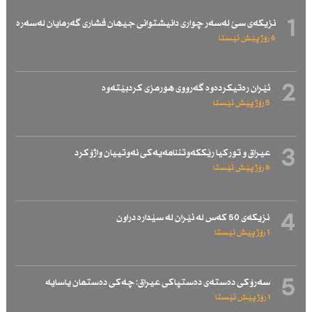
1
نزیكەی سێ لەسەر چواری دانیشتوانی جیهان فشاری گەرمایان لەسەرە
6 رۆژ پێش ئێستا
2
ئێران رەتیكردەوە گەرووی هورمزی كردبێتەوە
5 رۆژ پێش ئێستا
3
عیراق و توركیا رێككەوتننامەیەكی نەوتییان واژۆكرد
6 رۆژ پێش ئێستا
4
نزیكەی 50 كەس لە ئێران لە سێدارە دراون
1 رۆژ پێش ئێستا
5
سەرۆكی دەستەی دەستپاكی عیراق: چەكی دەستمان یاسایە
1 رۆژ پێش ئێستا