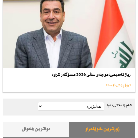
ریاز تەمیمی: موچەی ساڵی 2026 مسۆگەر كراوە
1 رۆژ پێش ئێستا
شەپۆلەکانی نەوا
زۆرترین خوێندراو
دواترین هەواڵ