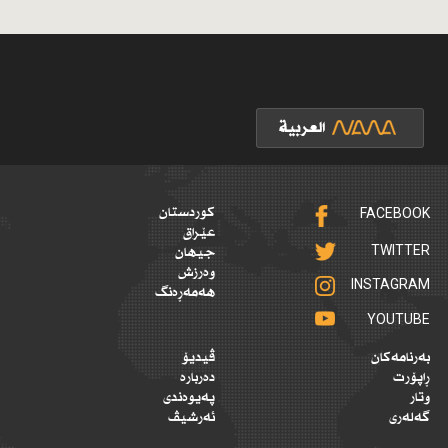
FACEBOOK
کوردستان
عێراق
TWITTER
جیهان
وەرزش
INSTAGRAM
هەمەڕەنگ
YOUTUBE
بەرنامەکان
ڤیدیۆ
ڕاپۆرت
دەربارە
وتار
پەیوەندی
گەلەری
ئەرشیڤ