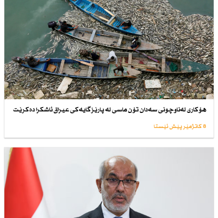
هۆكاری لەناوچونی سەدان تۆن ماسی لە پارێزگایەكی عیراق ئاشكرا دەكرێت
8 کاتژمێر پێش ئێستا