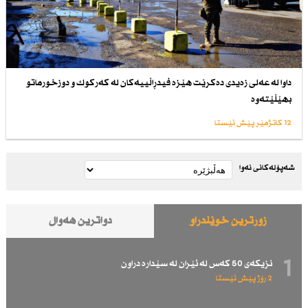
داوا لە عەلی زەیدی دەكرێت هێزە فیدڕاڵییەكان لە كەركوك و دوزخورماتو
بهێڵێتەوە
12 کاتژمێر پێش ئێستا
شەپۆلەکانی نەوا
زۆرترین خوێندراو
دواترین هەواڵ
1
نزیكەی 50 كەس لە ئێران لە سێدارە دراون
2 رۆژ پێش ئێستا