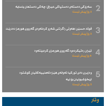
2
سەرۆكی دەستەی دەستپاكی عیراق: چەكی دەستمان یاسایە
2 رۆژ پێش ئێستا
3
فوئاد حسێن: هەوڵی راگرتنی شەڕو كردنەوەی گەرووی هورمز دەدرێت
2 رۆژ پێش ئێستا
4
ئێران رەتیكردەوە گەرووی هورمزی كردبێتەوە
6 رۆژ پێش ئێستا
5
وەزیری دادی توركیا: ئەوانەی هێزە ئەمنییەكانیان كوشتوە
لێخۆشبونیان بۆ نیە
2 رۆژ پێش ئێستا
وتار