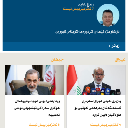
ڕەنج باراوی
7 کاتژمێر پێش ئێستا
دۆشاومژە ئێمەی کردووە بەکۆیلەی ئابووری
زیاتر
عێراق
جیهان
وەزیری نەوتی عیراق: سەرەڕای
ویلایەتی: بونی هێزە بیانییەكان
ئاستەنگەكان بەرهەمی نەوتیی بۆ
هۆكاری سەرەكی تێكچونی دۆخی
هاوڵاتیان دابین كراوە
ئەمنییە
9 کاتژمێر پێش ئێستا
8 کاتژمێر پێش ئێستا