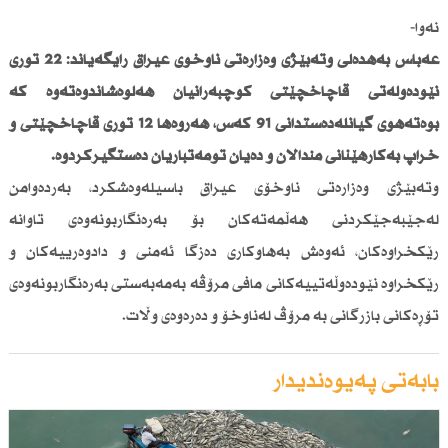
نەوا-
عەباس بەهدەلی وتەبێژی وەزارەتی ناوخۆی عیراق رایگەیاند: 22 تۆڕی
نێودەوڵەتی قاچاخچێتی كۆچبەرانیان هەڵوەشاندوەتەوە كە
بوەتەهۆی گیانلەدەستدانی 91 كەس، هەروەها 12 تۆڕی قاچاخچێتی و
خراپ بەكارهێنانی منداڵان و دەیان تۆمەتباریان دەستگیركردوە.
وتەبێژی وەزارەتی ناوخۆی عیراق باسیلەوەشكرد، بەردەوامن
لەجێبەجێكردنی هەڵمەتەكان بۆ بەرەنگاربونەوەی تاوانە
رێكخراوەكان، ئەوەش بەهاوكاری دەزگا ئەمنی و دادوەرییەكان و
رێكخراوە نێودەوڵەتییەكانی مافی مرۆڤە بەمەبەستی بەرەنگاربونەوەی
تۆڕەكانی بازرگانی بە مرۆڤ لەناوخۆ و دەرەوەی وڵات.
بابەتی پەیوەندیدار