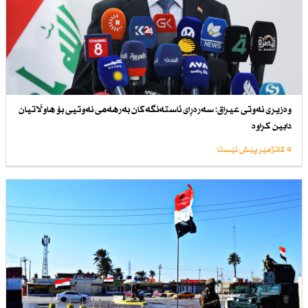
وەزیری نەوتی عیراق: سەرەڕای ئاستەنگەكان بەرهەمی نەوتیی بۆ هاوڵاتیان
دابین كراوە
9 کاتژمێر پێش ئێستا