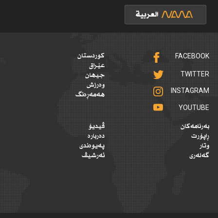
FACEBOOK
کوردستان
عێراق
TWITTER
جیهان
وەرزش
INSTAGRAM
هەمەڕەنگ
YOUTUBE
بەرنامەکان
ڤیدیۆ
ڕاپۆرت
دەربارە
وتار
پەیوەندی
گەلەری
ئەرشیڤ