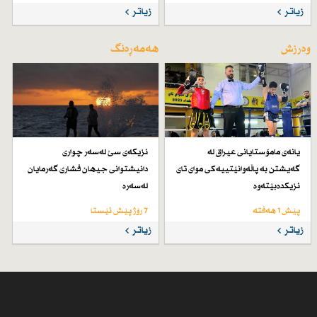
زیاتر
زیاتر
وەرزش
هەمەڕەنگ
یانەی مامۆستایانی عیراق لە
نزیكەی سێ لەسەر چواری
گەیشتن بە پاڵەوانێتییەكی موای تای
دانیشتوانی جیهان فشاری گەرمایان
نزیكدەبێتەوە
لەسەرە
پێش 1 هەفتە
7 رۆژ پێش ئێستا
زیاتر
زیاتر