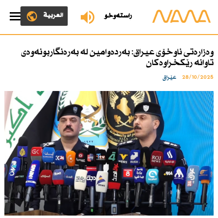
العربية
ڕاستەوخۆ
وەزارەتی ناوخۆی عیراق: بەردەوامین لە بەرەنگاربونەوەی
تاوانە رێكخراوەكان
28/10/2025
عێراق