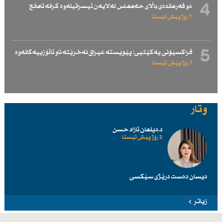
4
دو فەرماندەی باڵای حەممـاس لەلایەن ئیسرائیلەوە كرانە ئامانج
7 رۆژ پێش ئێستا
5
فراكسیۆنی یەكێتیی: پێویستە عیراق نەخرێتە ناو ئاڵۆزییەكانەوە
7 رۆژ پێش ئێستا
وتار
د.دیلمان ئازاد حسن
2 رۆژ پێش ئێستا
دیسان دەست درێژی سێكسی
زیاتر