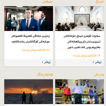
عێراق
جیهان
سەرۆك كۆماری عیراق: تاوانەكانی
وەزیری جەنگی ئەمریكا كەمبونەی
تیرۆریستان دژی پێكهاتەكان
موشەكی كۆگاكانیان رەتدەكاتەوە
بەتێپەربونی كات لەبیر ناچن
22 کاتژمێر پێش ئێستا
23 کاتژمێر پێش ئێستا
زیاتر
زیاتر
وەرزش
هەمەڕەنگ