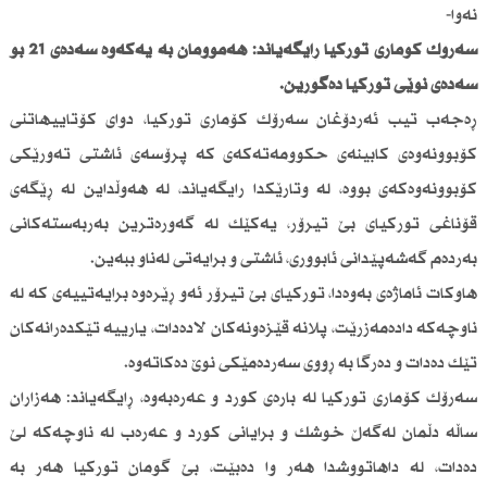
نەوا-
سەرۆك كۆماری توركیا ڕایگەیاند: هەموومان بە یەكەوە سەدەی 21 بۆ
سەدەی نوێی توركیا دەگۆڕین.
ڕەجەب تیب ئەردۆغان سەرۆك كۆماری توركیا، دوای كۆتاییهاتنی
كۆبوونەوەی كابینەی حكوومەتەكەی كە پرۆسەی ئاشتی تەورێكی
كۆبوونەوەكەی بووە، لە وتارێكدا رایگەیاند، لە هەوڵداین لە ڕێگەی
قۆناغی توركیای بێ تیرۆر، یەكێك لە گەورەترین بەربەستەكانی
بەردەم گەشەپێدانی ئابووری، ئاشتی و برایەتی لەناو ببەین.
هاوكات ئاماژەی بەوەدا، توركیای بێ تیرۆر ئەو ڕێرەوە برایەتییەی كە لە
ناوچەكە دادەمەزرێت، پلانە قێزەونەكان لادەدات، یارییە تێكدەرانەكان
تێك دەدات و دەرگا بە ڕووی سەردەمێكی نوێ دەكاتەوە.
سەرۆك كۆماری توركیا لە بارەی كورد و عەرەبەوە، ڕایگەیاند: هەزاران
ساڵە دڵمان لەگەڵ خوشك و برایانی كورد و عەرەب لە ناوچەكە لێ
دەدات، لە داهاتووشدا هەر وا دەبێت، بێ گومان توركیا هەر بە