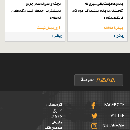
یانەی مامۆستایانی عیراق لە
نزیكەی سێ لەسەر چواری
گەیشتن بە پاڵەوانێتییەكی موای تای
دانیشتوانی جیهان فشاری گەرمایان
نزیكدەبێتەوە
لەسەرە
پێش 1 هەفتە
5 رۆژ پێش ئێستا
زیاتر
زیاتر
FACEBOOK
کوردستان
عێراق
TWITTER
جیهان
وەرزش
INSTAGRAM
هەمەڕەنگ