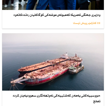
وەزیری جەنگی ئەمریكا كەمبونەی موشەكی كۆگاكانیان رەتدەكاتەوە
22 کاتژمێر پێش ئێستا
حووسییەكانی یەمەن كەشتییەكی نەوتهەڵگری سعوودیەیان كردە
ئامانج