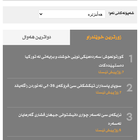
شەپۆلەکانی نەوا
زۆرترین خوێندراو
دواترین هەواڵ
1
كورتولموش: سەردەمێكی نوێی خوشك و برایەتی لە توركیا
دەستپێدەكات
7 رۆژ پێش ئێستا
2
سوپای پاسداران تێكشكانی سێ فڕۆكەی f-35ـی لە ئوردن راگەیاند
7 رۆژ پێش ئێستا
3
نزیكەی سێ لەسەر چواری دانیشتوانی جیهان فشاری گەرمایان
لەسەرە
5 رۆژ پێش ئێستا