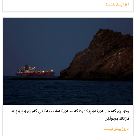
1 رۆژ پێش ئێستا
وەزیری گەنجینەی ئەمریكا: رەنگە سبەی كەشتییەكانی گەروی هورمز بە
ئازادانە بجوڵێن
2 رۆژ پێش ئێستا