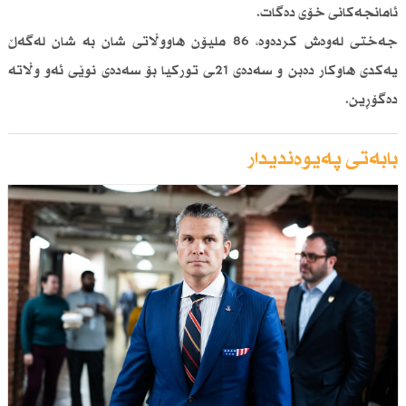
ئامانجەكانی خۆی دەگات.
جەختی لەوەش كردەوە، 86 ملیۆن هاووڵاتی شان بە شان لەگەڵ
یەكدی هاوكار دەبن و سەدەی 21ـی توركیا بۆ سەدەی نوێی ئەو وڵاتە
دەگۆڕین.
بابەتی پەیوەندیدار