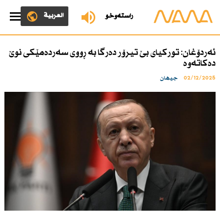
العربية
ڕاستەوخۆ
ئەردۆغان: توركیای بێ تیرۆر دەرگا بە ڕووی سەردەمێكی نوێ
دەكاتەوە
02/12/2025
جیهان