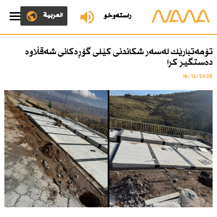
العربية
ڕاستەوخۆ
تۆمەتبارێك لەسەر شكاندنی كێلی گۆڕەكانی شەقڵاوە
دەستگیر كرا
16/12/2025