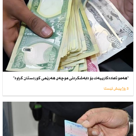
"هەمو ئامادەكارییەك بۆ دابەشكردنی موچەی هەرێمی كوردستان كراوە"
2 رۆژ پێش ئێستا