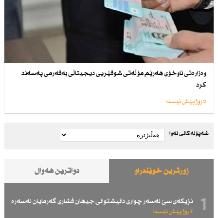
وەزارەتی ناوخۆی هەرێم مۆڵەتی شوفێریی دیجیتاڵی بەفەرمی پەسەند
كرد
2 رۆژ پێش ئێستا
شەپۆلەکانی نەوا
زۆرترین خوێندراو
دواترین هەواڵ
1
نزیكەی سێ لەسەر چواری دانیشتوانی جیهان فشاری گەرمایان لەسەرە
7 رۆژ پێش ئێستا