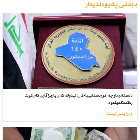
بابەتی پەیوەندیدار
دەستەی ناوچە كوردستانییەكان: لێدوانەكەی پارێزگاری كەركوك
رەتدەكەینەوە
2 رۆژ پێش ئێستا