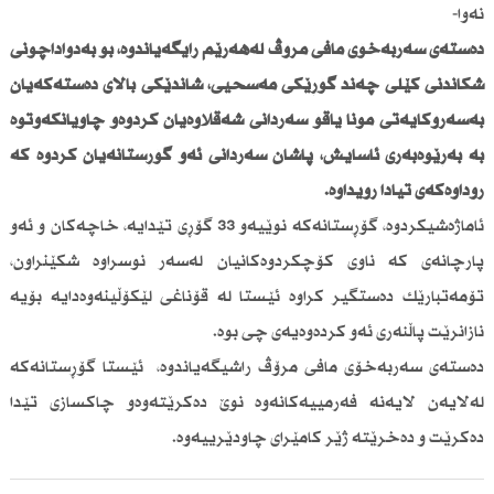
نەوا-
دەستەی سەربەخۆی مافی مرۆڤ لەهەرێم رایگەیاندوە، بۆ بەدواداچونی
شكاندنی كێلی چەند گۆڕێكی مەسحیی، شاندێكی باڵای دەستەكەیان
بەسەرۆكایەتی مونا یاقۆ سەردانی شەقڵاوەیان كردوەو چاویانكەوتوە
بە بەڕێوەبەری ئاسایش، پاشان سەردانی ئەو گۆڕستانەیان كردوە كە
روداوەكەی تیادا رویداوە.
ئاماژەشیكردوە، گۆڕستانەكە نوێیەو 33 گۆڕی تێدایە، خاچەكان و ئەو
پارچانەی كە ناوی كۆچكردوەكانیان لەسەر نوسراوە شكێنراون،
تۆمەتبارێك دەستگیر كراوە ئێستا لە قۆناغی لێكۆڵینەوەدایە بۆیە
نازانرێت پاڵنەری ئەو كردەوەیەی چی بوە.
دەستەی سەربەخۆی مافی مرۆڤ راشیگەیاندوە، ئێستا گۆڕستانەكە
لەلایەن لایەنە فەرمییەكانەوە نوێ دەكرێتەوەو چاكسازی تێدا
دەكرێت و دەخرێتە ژێر كامێرای چاودێرییەوە.