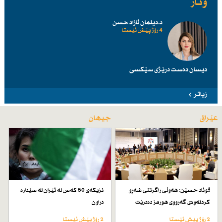
وتار
د.دیلمان ئازاد حسن
4 رۆژ پێش ئێستا
دیسان دەست درێژی سێكسی
زیاتر
عێراق
جیهان
فوئاد حسێن: هەوڵی راگرتنی شەڕو
نزیكەی 50 كەس لە ئێران لە سێدارە
كردنەوەی گەرووی هورمز دەدرێت
دراون
2 رۆژ پێش ئێستا
2 رۆژ پێش ئێستا