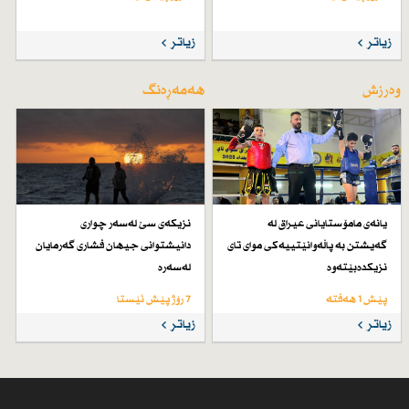
زیاتر
زیاتر
وەرزش
هەمەڕەنگ
یانەی مامۆستایانی عیراق لە
نزیكەی سێ لەسەر چواری
گەیشتن بە پاڵەوانێتییەكی موای تای
دانیشتوانی جیهان فشاری گەرمایان
نزیكدەبێتەوە
لەسەرە
پێش 1 هەفتە
7 رۆژ پێش ئێستا
زیاتر
زیاتر