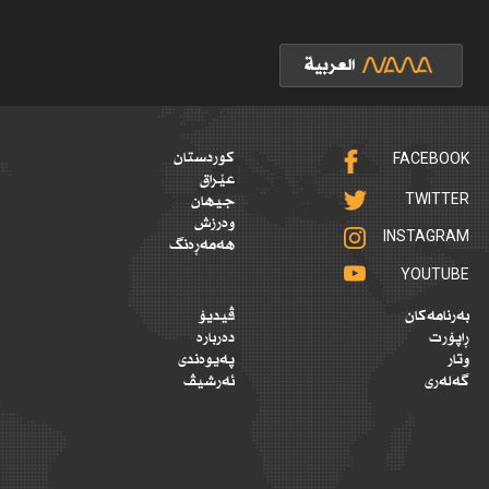
FACEBOOK
کوردستان
عێراق
TWITTER
جیهان
وەرزش
INSTAGRAM
هەمەڕەنگ
YOUTUBE
بەرنامەکان
ڤیدیۆ
ڕاپۆرت
دەربارە
وتار
پەیوەندی
گەلەری
ئەرشیڤ