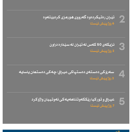
2
ئێران رەتیكردەوە گەرووی هورمزی كردبێتەوە
6 رۆژ پێش ئێستا
3
نزیكەی 50 كەس لە ئێران لە سێدارە دراون
2 رۆژ پێش ئێستا
4
سەرۆكی دەستەی دەستپاكی عیراق: چەكی دەستمان یاسایە
2 رۆژ پێش ئێستا
5
عیراق و توركیا رێككەوتننامەیەكی نەوتییان واژۆكرد
7 رۆژ پێش ئێستا