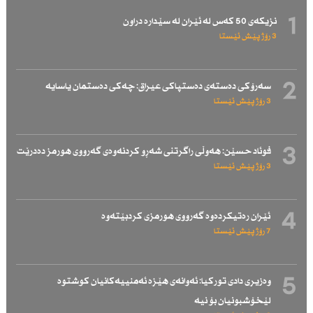
1
نزیكەی 50 كەس لە ئێران لە سێدارە دراون
3 رۆژ پێش ئێستا
2
سەرۆكی دەستەی دەستپاكی عیراق: چەكی دەستمان یاسایە
3 رۆژ پێش ئێستا
3
فوئاد حسێن: هەوڵی راگرتنی شەڕو كردنەوەی گەرووی هورمز دەدرێت
3 رۆژ پێش ئێستا
4
ئێران رەتیكردەوە گەرووی هورمزی كردبێتەوە
7 رۆژ پێش ئێستا
5
وەزیری دادی توركیا: ئەوانەی هێزە ئەمنییەكانیان كوشتوە
لێخۆشبونیان بۆ نیە