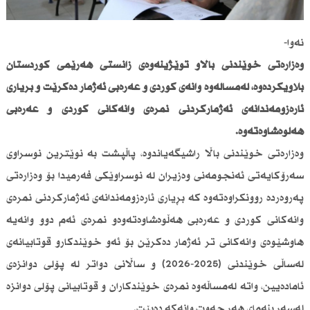
نەوا-
وەزارەتی خوێندنی باڵاو توێژینەوەی زانستی هەرێمی كوردستان
بڵاویكردەوە، لەمساڵەوە وانەی كوردی و عەرەبی ئەژمار دەكرێت و بڕیاری
ئارەزومەندانەی ئەژماركردنی نمرەی وانەكانی كوردی و عەرەبی
هەڵوەشاوەتەوە.
وەزارەتی خوێندنی باڵا راشیگەیاندوە، پاڵپشت بە نوێترین نوسراوی
سەرۆكایەتی ئەنجومەنی وەزیران لە نوسراوێكی فەرمیدا بۆ وەزارەتی
پەروەردە روونكراوەتەوە كە بڕیاری ئارەزومەندانەی ئەژماركردنی نمرەی
وانەكانی كوردی و عەرەبی هەڵوەشاوەتەوەو نمرەی ئەم دوو وانەیە
هاوشێوەی وانەكانی تر ئەژمار دەكرێن بۆ ئەو خوێندكارو قوتابیانەی
لەساڵی خوێندنی (2025-2026) و ساڵانی دواتر لە پۆلی دوانزەی
ئامادەیین، واتە لەمساڵەوە نمرەی خوێندكاران و قوتابیانی پۆلی دوانزە
لەسەر بنەمای هەر حەوت وانەكە دەبێت.