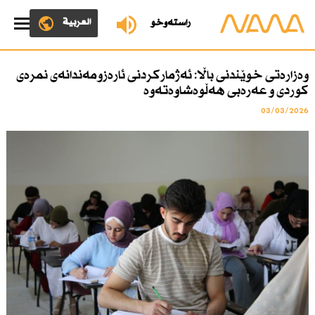
العربية
ڕاستەوخۆ
وەزارەتی خوێندنی باڵا: ئەژماركردنی ئارەزومەندانەی نمرەی
كوردی و عەرەبی هەڵوەشاوەتەوە
03/03/2026