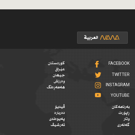
FACEBOOK
کوردستان
عێراق
TWITTER
جیهان
وەرزش
INSTAGRAM
هەمەڕەنگ
YOUTUBE
بەرنامەکان
ڤیدیۆ
ڕاپۆرت
دەربارە
وتار
پەیوەندی
گەلەری
ئەرشیڤ