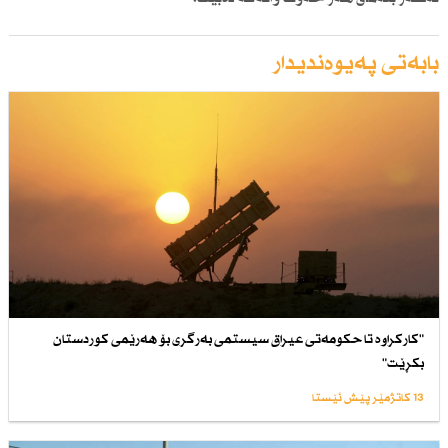
بابەتی پەیوەندیدار
"كاركراوە تا حكومەتی عیراق سیستمی بەرگری بۆ هەرێمی كوردستان
بكڕێت"
13 کاتژمێر پێش ئێستا