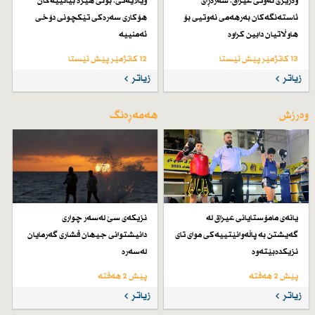
وەزیری نەوتی عیراق: سەرەڕای
ویلایەتی: بونی هێزە بیانییەكان
ئاستەنگەكان بەرهەمی نەوتیی بۆ
هۆكاری سەرەكی تێكچونی دۆخی
هاوڵاتیان دابین كراوە
ئەمنییە
13 کاتژمێر پێش ئێستا
12 کاتژمێر پێش ئێستا
زیاتر
زیاتر
وەرزش
هەمەڕەنگ
یانەی مامۆستایانی عیراق لە
نزیكەی سێ لەسەر چواری
گەیشتن بە پاڵەوانێتییەكی موای تای
دانیشتوانی جیهان فشاری گەرمایان
نزیكدەبێتەوە
لەسەرە
پێش 2 هەفتە
پێش 2 هەفتە
زیاتر
زیاتر