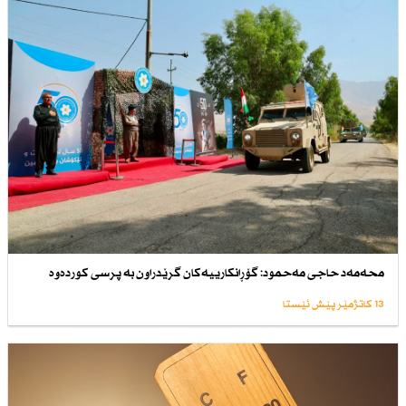
محەمەد حاجی مەحمود: گۆڕانكارییەكان گرێدراون بە پرسی كوردەوە
13 کاتژمێر پێش ئێستا