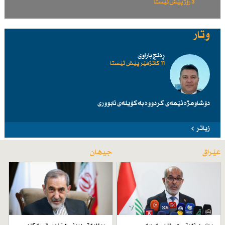
3 رۆژ پێش ئێستا
وتار
ڕەنج باراوی
11 کاتژمێر پێش ئێستا
دۆشاومژە ئێمەی کردووە بەکۆیلەی ئابووری
زیاتر
عێراق
جیهان