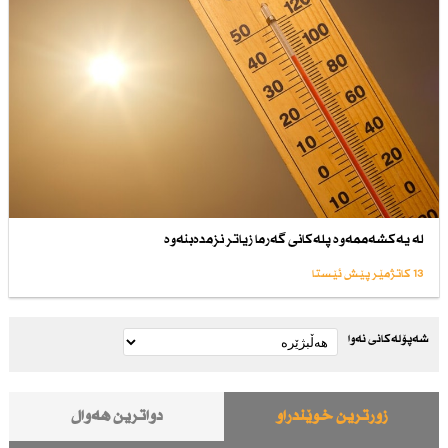
لە یەكشەممەوە پلەكانی گەرما زیاتر نزمدەبنەوە
13 کاتژمێر پێش ئێستا
شەپۆلەکانی نەوا
زۆرترین خوێندراو
دواترین هەواڵ