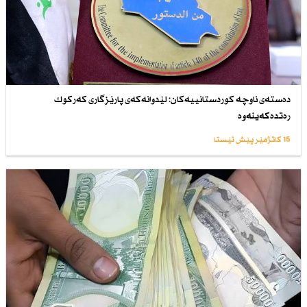
دەستەی ناوچە كوردستانییەكان: لێدوانەكەی پارێزگاری كەركوك
رەتدەكەینەوە
15 کاتژمێر پێش ئێستا