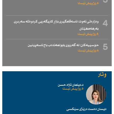
3
6 رۆژ پێش ئێستا
4
وەزارەتی نەوت: ناسەقامگیری بازاڕ كاریگەریی كردوەتە سەر بڕی
بەرهەمهێنان
5 رۆژ پێش ئێستا
5
حوسییەكان: لە گەرووی بابولمەندەب باج ناسەپێنین
6 رۆژ پێش ئێستا
وتار
د.دیلمان ئازاد حسن
3 رۆژ پێش ئێستا
دیسان دەست درێژی سێكسی