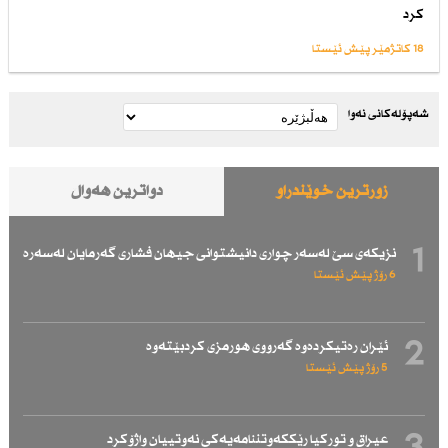
كرد
18 کاتژمێر پێش ئێستا
شەپۆلەکانی نەوا
زۆرترین خوێندراو
دواترین هەواڵ
1
نزیكەی سێ لەسەر چواری دانیشتوانی جیهان فشاری گەرمایان لەسەرە
6 رۆژ پێش ئێستا
2
ئێران رەتیكردەوە گەرووی هورمزی كردبێتەوە
5 رۆژ پێش ئێستا
عیراق و توركیا رێككەوتننامەیەكی نەوتییان واژۆكرد