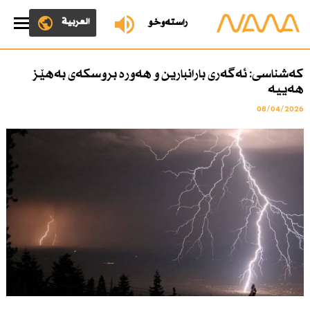
العربية
ڕاستەوخۆ
كەشناسی: ئەگەری بارانبارین و هەورە بروسكەی بەهێز
هەییە
08/04/2026