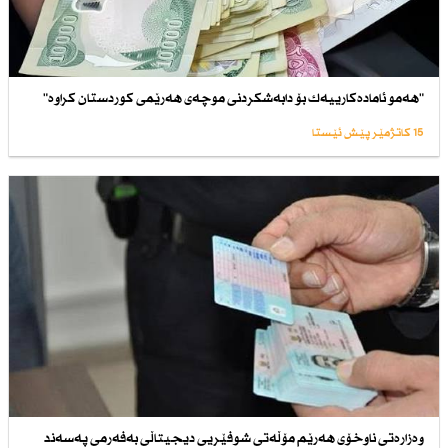
"هەمو ئامادەكارییەك بۆ دابەشكردنی موچەی هەرێمی كوردستان كراوە"
15 کاتژمێر پێش ئێستا
وەزارەتی ناوخۆی هەرێم مۆڵەتی شوفێریی دیجیتاڵی بەفەرمی پەسەند