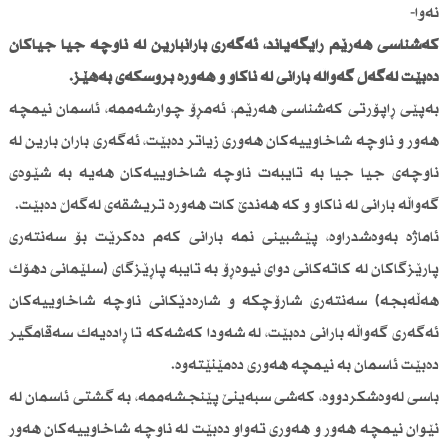
نەوا-
كەشناسی هەرێم ڕایگەیاند، ئەگەری بارانبارین لە ناوچە جیا جیاكان
دەبێت لەگەڵ گەواڵە بارانی لە ناكاو و هەورە بروسكەی بەهێز.
بەپێی ڕاپۆرتی كەشناسی هەرێم، ئەمڕۆ چوارشەممە، ئاسمان نیمچە
هەور و ناوچە شاخاوییەكان هەوری زیاتر دەبێت، ئەگەری باران بارین لە
ناوچەی جیا جیا بە تایبەت ناوچە شاخاوییەكان هەیە بە شێوەی
گەواڵە بارانی لە ناكاو و كە هەندێ كات هەورە تریشقەی لەگەڵ دەبێت.
ئاماژە بەوەشدراوە، پێشبینی نمە بارانی كەم دەكرێت بۆ سەنتەری
پارێزگاكان لە كاتەكانی دوای نیوەڕۆ بە تایبە پاڕێزگای (سلێمانی دهۆك
هەڵەبجە) سەنتەری شارۆچكە و شارەدێكانی ناوچە شاخاوییەكان
ئەگەری گەواڵە بارانی دەبێت، لە شەودا كەشەكە تا ڕادەیەك سەقامگیر
دەبێت ئاسمان بە نیمچە هەوری دەمێنێتەوە.
باسی لەوەشكردووە، كەشی سبەینێ پێنجشەممە، بە گشتی ئاسمان لە
نێوان نیمچە هەور و هەوری تەواو دەبێت لە ناوچە شاخاوییەكان هەور