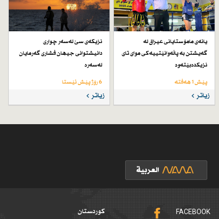
یانەی مامۆستایانی عیراق لە
نزیكەی سێ لەسەر چواری
گەیشتن بە پاڵەوانێتییەكی موای تای
دانیشتوانی جیهان فشاری گەرمایان
نزیكدەبێتەوە
لەسەرە
پێش 1 هەفتە
6 رۆژ پێش ئێستا
زیاتر
زیاتر
FACEBOOK
کوردستان