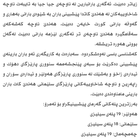
زیاتر دەبێت، ئەگەری بارانبارین لە ناوچەی جیا جیا بە تایبەت ناوچە
شاخاوییەكان لە هەندێ كاتدا پێشبینی باران بە شێوەی بارانی بەهاری و
گەواڵە بارانی كورت خایەن دەبێت، هەندێ ناوچە كەشەكەی
سەقامگیرە هەندێ ناوچەی تر ئەگەری لێزمە بارانی دەبێت لەگەڵ
بوونی هەورە تریشقە.
كەشناسی باسی لەوەشكردوە، سەبارەت بە كاریگەری ئەو باران بارینەی
پێشبینی دەكرێت بۆ سبەی پێنجشەممە سنووری پارێزگای دهۆك و
ئیدارەی زاخۆ و بەشێك لە سنووری پارێزگای هەولێر و ئیدارەی سۆران و
ڕاپەڕین و ناوچە شاخاوییەكانی پارێزگای سلێمانی هەندێ كات باران
بارینی مامناوەندی دەبێت.
بەرزترین پلەكانی گەرمای پێشبینیكراو بۆ ئەمرۆ:
هەولێر: 19 پلەی سیلیزی
سلێمانی: 18 پلەی سیلیزی
چەمچەماڵ: 19 پلەی سیلیزی