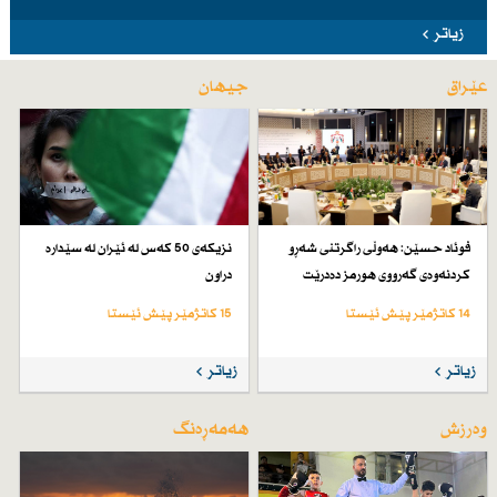
زیاتر
عێراق
جیهان
فوئاد حسێن: هەوڵی راگرتنی شەڕو
نزیكەی 50 كەس لە ئێران لە سێدارە
كردنەوەی گەرووی هورمز دەدرێت
دراون
14 کاتژمێر پێش ئێستا
15 کاتژمێر پێش ئێستا
زیاتر
زیاتر
وەرزش
هەمەڕەنگ