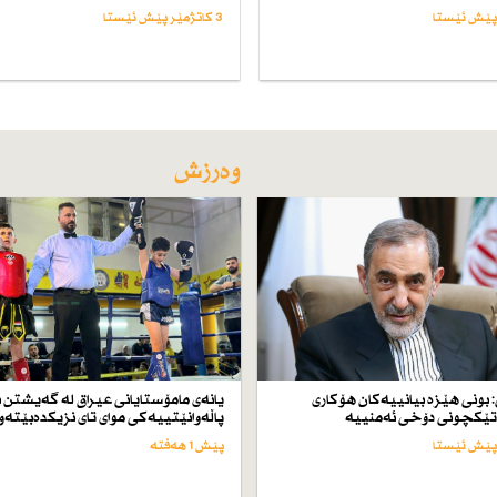
3 کاتژمێر پێش ئێستا
وەرزش
 بونی هێزە بیانییەكان هۆكاری
یانەی مامۆستایانی عیراق لە گەیشتن ب
ێكچونی دۆخی ئەمنییە
پاڵەوانێتییەكی موای تای نزیكدەبێتەو
پێش 1 هەفتە