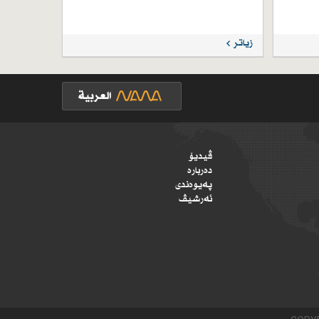
زیاتر
ڤیدیۆ
دەربارە
پەیوەندی
ئەرشیڤ