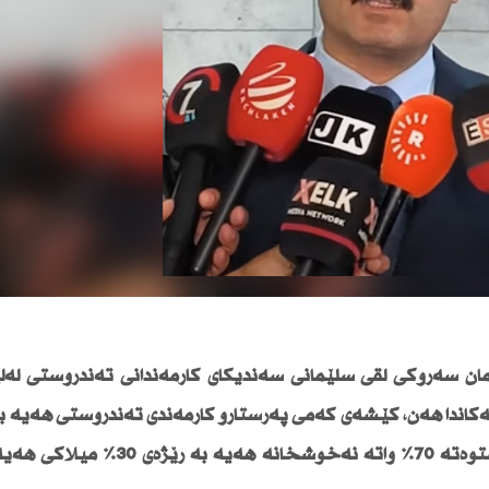
سمان سەرۆكی لقی سلێمانی سەندیكای كارمەندانی تەندروستی لەلێ
انەكاندا هەن، كێشەی كەمی پەرستارو كارمەندی تەندروستی هەیە
لە هەندێك شوێن كەمی كارمەندی تەندروستی گەشتوەتە 70٪ واتە نەخۆشخان