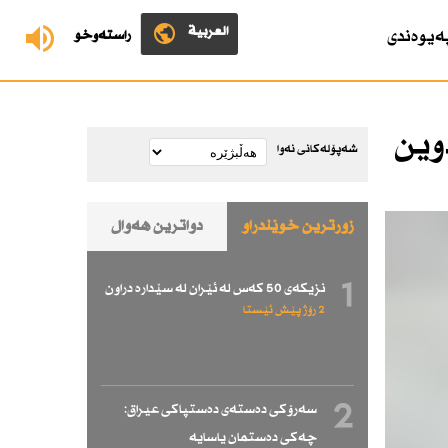
العربية
ەیوەندی
ڕاستەوخۆ
وین
شەپۆلەکانی نەوا
زۆرترین خوێندراو
دواترین هەواڵ
1
نزیكەی 50 كەس لە ئێران لە سێدارە دراون
2 رۆژ پێش ئێستا
2
سەرۆكی دەستەی دەستپاكی عیراق:
چەكی دەستمان یاسایە