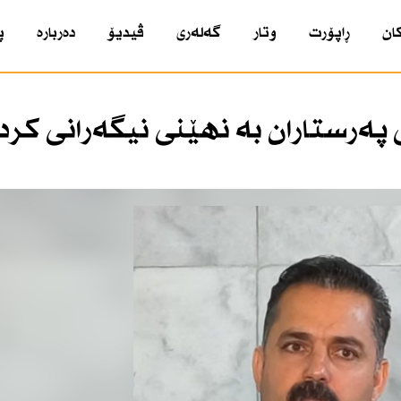
ان
ڕاپۆرت
وتار
گەلەری
ڤیدیۆ
دەربارە
پ
 پەرستاران بە نهێنی نیگەرانی كرد