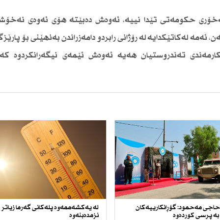
ری حكومەتی تێدا نییە، ئەوەش دەبێتە هۆی ئەوەی نەخۆش
مە لەكاتێكدایە لە رۆژانی رابردو دامەزراندن بەنهێنی بۆ پارێز
ارمەندی تەندروستیان هەیە ئەوەش ئێمەی نیگەرانكردوە كە 
اجی مەحمود: گۆڕانكارییەكان
لە یەكشەممەوە پلەكانی گەرما زیاتر
بە پرسی كوردەوە
نزمدەبنەوە