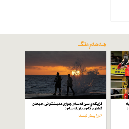
هەمەڕەنگ
ە
نزیكەی سێ لەسەر چواری دانیشتوانی جیهان
ە
فشاری گەرمایان لەسەرە
7 رۆژ پێش ئێستا