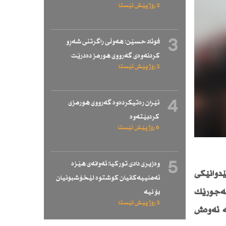
2 رۆژ پێش ئێستا
3
فوئاد حسێن: هەوڵی راگرتنی شەڕو
كردنەوەی گەرووی هورمز دەدرێت
2 رۆژ پێش ئێستا
4
ئێران رەتیكردەوە گەرووی هورمزی
كردبێتەوە
6 رۆژ پێش ئێستا
5
وەزیری دادی توركیا: ئەوانەی هێزە
دوانێكی
ئەمنییەكانیان كوشتوە لێخۆشبونیان
 بەجۆرێك
بۆ نیە
2 رۆژ پێش ئێستا
ە هەیە بە رێژەی 30٪ میلاكی هەیە ئەوەش