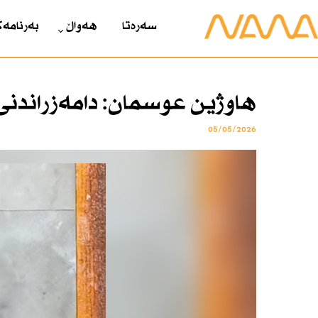
سەرەتا
هەواڵ
بەرنامەک
هاوژین عوسمان: دامەزراندنی
05/05/2026