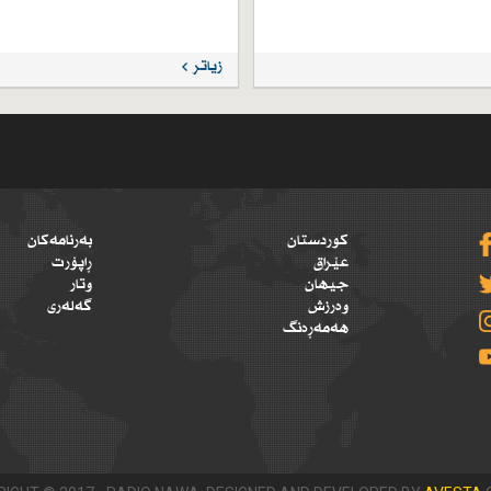
زیاتر
کوردستان
بەرنامەکان
عێراق
ڕاپۆرت
جیهان
وتار
وەرزش
گەلەری
هەمەڕەنگ