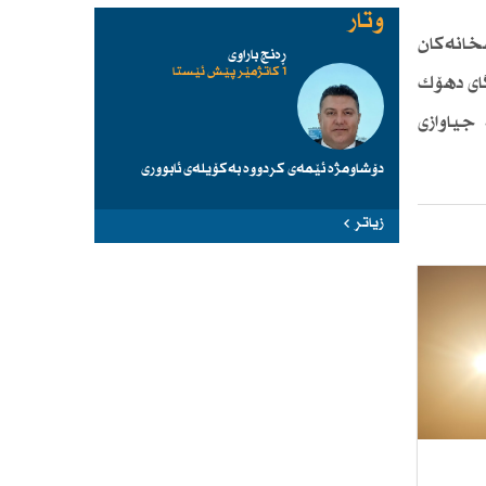
وتار
خانەكان
ڕەنج باراوی
1 کاتژمێر پێش ئێستا
گای دهۆك
جیاوازی
دۆشاومژە ئێمەی کردووە بەکۆیلەی ئابووری
زیاتر