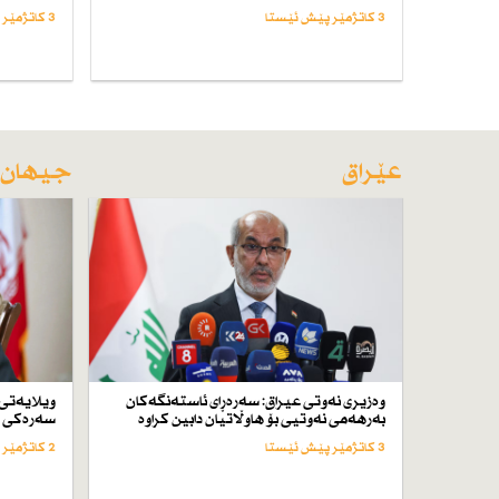
3 کاتژمێر پێش ئێستا
3 کاتژمێر پێش ئێستا
عێراق
جیهان
وەزیری نەوتی عیراق: سەرەڕای ئاستەنگەكان
ویلایەتی:
بەرهەمی نەوتیی بۆ هاوڵاتیان دابین كراوە
سەرەكی ت
3 کاتژمێر پێش ئێستا
2 کاتژمێر پێش ئێستا