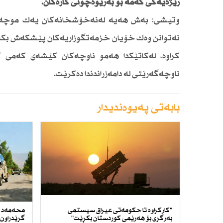
رێژەیەكی كەمە بۆ بەڕێوەچونی كارەكان.
وتیشی: بەش هەیە لەنەخۆشخانەكان یەك موچەخۆ
نەتوانن وەك خۆیان خزمەتگوزاریەكان پێشكەش بكەن، ئە
كراوە، لەكاتێكدا هەمو ناوچەكان كێشەی كەمی ك
ناوچەگەرێتی لە دامەزراندندا دەكرێت.
بابەتی پەیوەندیدار
"كاركراوە تا حكومەتی عیراق سیستمی
محەمەد ح
بەرگری بۆ هەرێمی كوردستان بكڕێت"
گرێدراون 