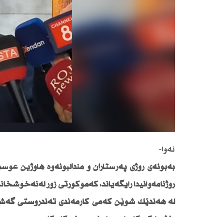
نەوا-
بەبۆنەی رۆژی پەرستاران و منداڵبونەوە هاوژین عو
رۆژنامەوانیدا رایگەیاند، كەموكورتی زۆر لەنەخۆشخ