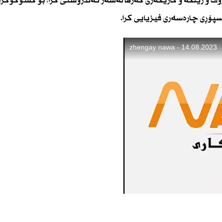
ۆڤ و ژینگە و كاریگەری گەرما لەسەر تەندروستی كرا، بۆ گفتوگۆكر
پسپۆڕی چارەسەری فیزیایی كرا.