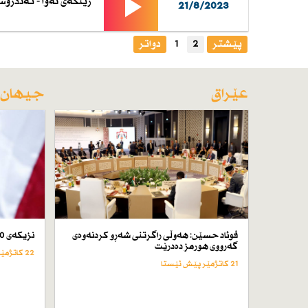
ژینگەی نەوا - تەندرو
21/8/2023
پێشتر
2
1
دواتر
عێراق
جیهان
فوئاد حسێن: هەوڵی راگرتنی شەڕو كردنەوەی
نزیكەی 50 كەس لە ئێران لە سێدارە دراون
گەرووی هورمز دەدرێت
22 کاتژمێر پێش ئێستا
21 کاتژمێر پێش ئێستا