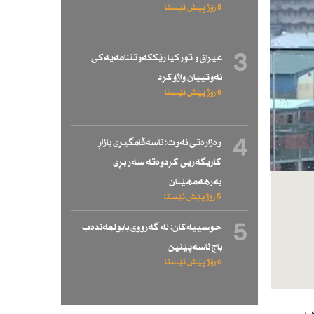
5 رۆژ پێش ئێستا
3
عیراق و توركیا رێككەوتننامەیەكی
نەوتییان واژۆكرد
6 رۆژ پێش ئێستا
4
وەزارەتی نەوت: ناسەقامگیری بازاڕ
كاریگەریی كردوەتە سەر بڕی
بەرهەمهێنان
5 رۆژ پێش ئێستا
5
حوسییەكان: لە گەرووی بابولمەندەب
باج ناسەپێنین
6 رۆژ پێش ئێستا