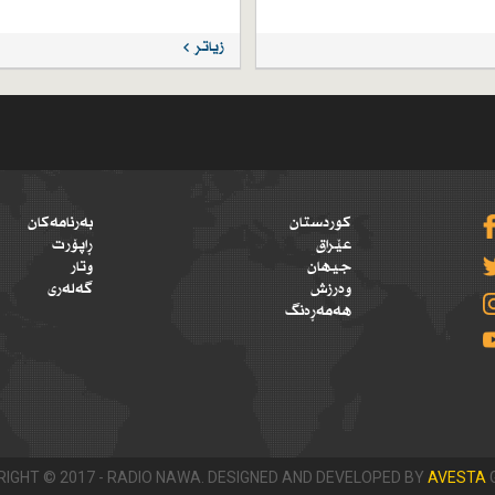
زیاتر
کوردستان
بەرنامەکان
عێراق
ڕاپۆرت
جیهان
وتار
وەرزش
گەلەری
هەمەڕەنگ
IGHT © 2017 - RADIO NAWA. DESIGNED AND DEVELOPED BY
AVESTA