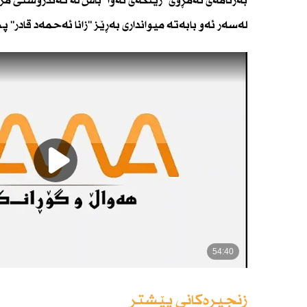
بەرنامەی ئەمڕۆی "ژینگەی نەوا" باس لە تەندروستی مر
لەسەر ئەو بابەتە میوانداری بەڕێز "زانا ئەحمەد قادر" 
زنجیرەکانی پێشتر