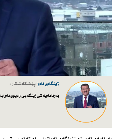
ژینگەی نەوا
پێشکەشکار :
بەرنامەیەكی ژینگەیی رادیۆی نەوایە،