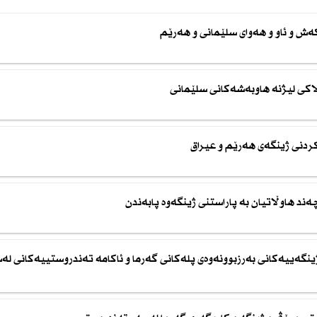
كەش و ئاو و هەوای سلێمانی و هەرێم
الاكی لیژنە هاوبەشەكانی سلێمانی
 كردنی ژینگەی هەرێم و عیراق
چەند هاوڵاتیان بە پاراستنی ژینگەوە پابەندن
ژینگەییەكانی بەرزبوونەوەی پلەكانی گەرما و ئاكامە تەندروستییەكانی لە