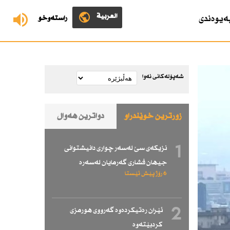
العربية
ەیوەندی
ڕاستەوخۆ
شەپۆلەکانی نەوا
زۆرترین خوێندراو
دواترین هەواڵ
1
نزیكەی سێ لەسەر چواری دانیشتوانی
جیهان فشاری گەرمایان لەسەرە
6 رۆژ پێش ئێستا
2
ئێران رەتیكردەوە گەرووی هورمزی
كردبێتەوە