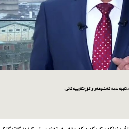
 تایبەت بە كەشوهەوا و گۆڕانكارییەكانی.