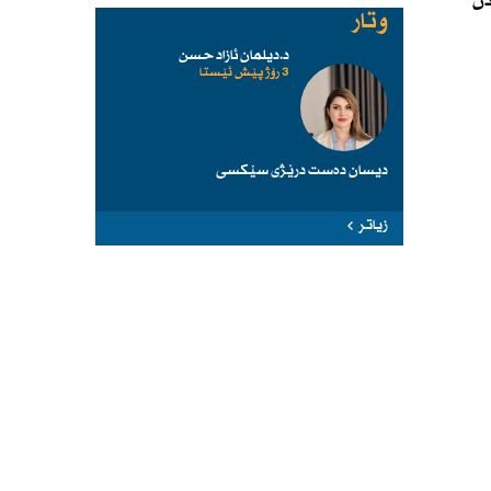
دن
وتار
د.دیلمان ئازاد حسن
3 رۆژ پێش ئێستا
دیسان دەست درێژی سێكسی
زیاتر