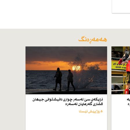
هەمەڕەنگ
ە
نزیكەی سێ لەسەر چواری دانیشتوانی جیهان
ە
فشاری گەرمایان لەسەرە
6 رۆژ پێش ئێستا