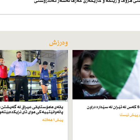
ستی مرۆڤ و ژینگە و كاریگەری گەرما لەسەر تەندروستی
وەرزش
یانەی مامۆستایانی عیراق لە گەیشتن ب
پاڵەوانێتییەكی موای تای نزیكدەبێتەو
پێش 1 هەفتە