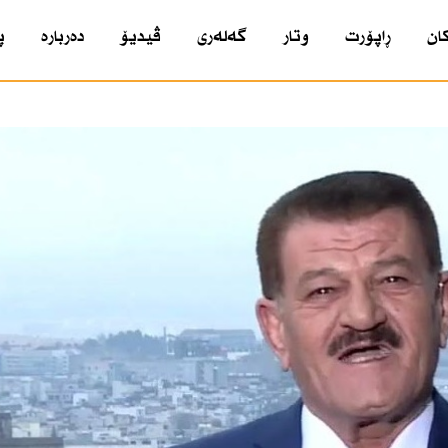
ان
ڕاپۆرت
وتار
گەلەری
ڤیدیۆ
دەربارە
پ