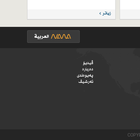
زیاتر
ڤیدیۆ
دەربارە
پەیوەندی
ئەرشیڤ
COPYR