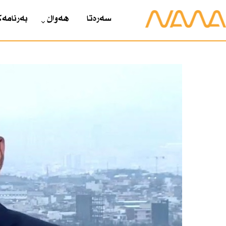
سەرەتا
هەواڵ
بەرنامەک