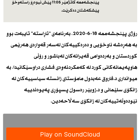
پێنجشەممە كاتژمێر 11:05 پێش نیوه‌ڕۆ راستەوخۆ
پێشكەشتان دەكرێت.
رۆژى پێنجشه‌ممه‌ 18-6-2020، به‌رنامه‌ی "ئاڕاسته‌" تایبه‌ت بوو
به‌ هه‌ڕه‌شه‌ ناوخۆیى و ده‌ره‌كییه‌كان له‌سه‌ر قه‌واره‌ى هه‌رێمى
كوردستان و به‌رده‌وامى قه‌یرانه‌كان له‌باشور و رۆڵى
هاوپه‌یمانه‌كانى كورد له‌ كه‌مكردنه‌وه‌ى فشارى دراوسێكانیدا، به‌
میواندارى د.فاروق عه‌بدول مامۆستاى زانسته‌ سیاسییه‌كان له‌
زانكۆى سلێمانى و د.زوبێر ره‌سوڵ پسپۆڕى په‌یوه‌ندییه‌
نێوده‌وڵه‌تییه‌كان له‌ زانكۆى سه‌ڵاحه‌دین.