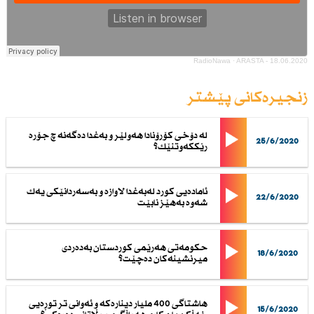
RadioNawa
·
ARASTA - 18.06.2020
زنجیرەکانی پێشتر
له‌ دۆخى كۆرۆنادا هه‌ولێر و به‌غدا ده‌گه‌نه‌ چ جۆره‌
25/6/2020
رێككه‌وتنێك؟
ئاماده‌یى كورد له‌به‌غدا لاوازه‌ و به‌سه‌ردانێكى یه‌ك
22/6/2020
شه‌وه‌ به‌هێز نابێت
حكومه‌تى هه‌رێمى كوردستان به‌ده‌ردى
18/6/2020
میرنشینه‌كان ده‌چێت؟
هاشتاگى 400 ملیار دیناره‌كه‌ و ئه‌وانى تر توڕه‌یى
15/6/2020