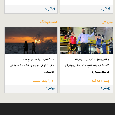
زیاتر
زیاتر
وەرزش
هەمەڕەنگ
یانەی مامۆستایانی عیراق لە
نزیكەی سێ لەسەر چواری
گەیشتن بە پاڵەوانێتییەكی موای تای
دانیشتوانی جیهان فشاری گەرمایان
نزیكدەبێتەوە
لەسەرە
پێش 1 هەفتە
6 رۆژ پێش ئێستا
زیاتر
زیاتر