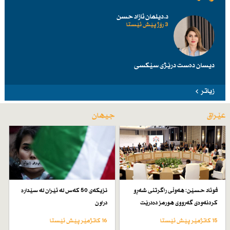
د.دیلمان ئازاد حسن
3 رۆژ پێش ئێستا
دیسان دەست درێژی سێكسی
زیاتر
عێراق
جیهان
فوئاد حسێن: هەوڵی راگرتنی شەڕو
نزیكەی 50 كەس لە ئێران لە سێدارە
كردنەوەی گەرووی هورمز دەدرێت
دراون
15 کاتژمێر پێش ئێستا
16 کاتژمێر پێش ئێستا