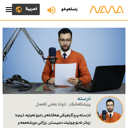
العربية
ڕاستەوخۆ
ئاڕاستە
پێشکەشکار : توانا عەلی كەمال
ئاراستە پرۆگرامێكی هەفتانەی رادیۆ نەوایە، تیایدا
زیاتر لە بۆچونێك دەبیستن، رۆژانی دووشەممە و