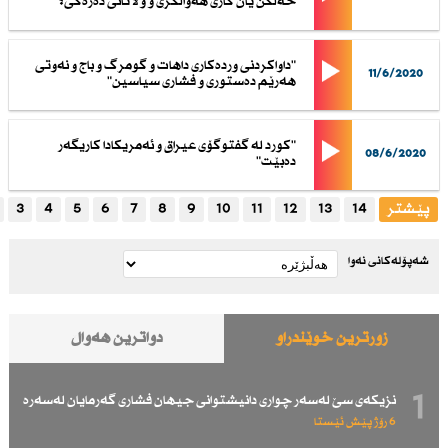
خه‌ڵكن یان كارى هه‌واڵگرى و وڵاتانى ده‌ره‌كى؟
"داواكردنى ورده‌كارى داهات و گومرگ و باج و نه‌وتى
11/6/2020
هه‌رێم ده‌ستورى و فشارى سیاسین"
"كورد له‌ گفتوگۆى عیراق و ئه‌مریكادا كاریگه‌ر
08/6/2020
ده‌بێت"
پێشتر
14
13
12
11
10
9
8
7
6
5
4
3
شەپۆلەکانی نەوا
زۆرترین خوێندراو
دواترین هەواڵ
1
نزیكەی سێ لەسەر چواری دانیشتوانی جیهان فشاری گەرمایان لەسەرە
6 رۆژ پێش ئێستا