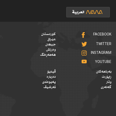
FACEBOOK
کوردستان
عێراق
TWITTER
جیهان
وەرزش
INSTAGRAM
هەمەڕەنگ
YOUTUBE
بەرنامەکان
ڤیدیۆ
ڕاپۆرت
دەربارە
وتار
پەیوەندی
گەلەری
ئەرشیڤ