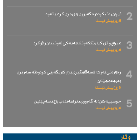
2
ئێران رەتیكردەوە گەرووی هورمزی كردبێتەوە
5 رۆژ پێش ئێستا
3
عیراق و توركیا رێككەوتننامەیەكی نەوتییان واژۆكرد
6 رۆژ پێش ئێستا
4
وەزارەتی نەوت: ناسەقامگیری بازاڕ كاریگەریی كردوەتە سەر بڕی
بەرهەمهێنان
5 رۆژ پێش ئێستا
5
حوسییەكان: لە گەرووی بابولمەندەب باج ناسەپێنین
6 رۆژ پێش ئێستا
وتار