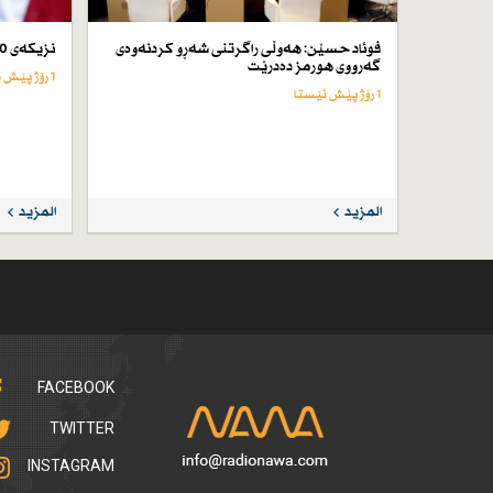
فوئاد حسێن: هەوڵی راگرتنی شەڕو كردنەوەی
نزیكەی 50 كەس لە ئێران لە سێدارە دراون
گەرووی هورمز دەدرێت
1 رۆژ پێش ئێستا
1 رۆژ پێش ئێستا
المزيد
المزيد
FACEBOOK
TWITTER
INSTAGRAM