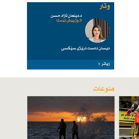
وتار
د.دیلمان ئازاد حسن
3 رۆژ پێش ئێستا
دیسان دەست درێژی سێكسی
زیاتر
منوعات