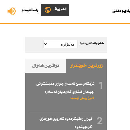
العربية
ەیوەندی
ڕاستەوخۆ
شەپۆلەکانی نەوا
زۆرترین خوێندراو
دواترین هەواڵ
1
نزیكەی سێ لەسەر چواری دانیشتوانی
جیهان فشاری گەرمایان لەسەرە
6 رۆژ پێش ئێستا
2
ئێران رەتیكردەوە گەرووی هورمزی
كردبێتەوە