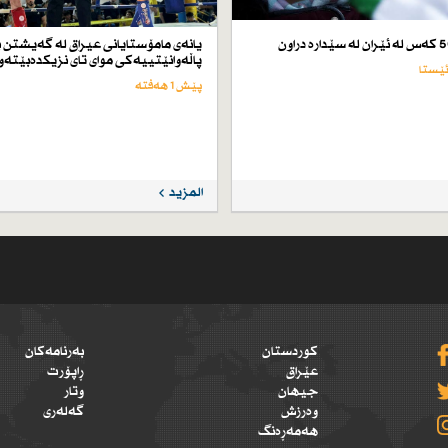
یانەی مامۆستایانی عیراق لە گەیشتن ب
پاڵەوانێتییەكی موای تای نزیكدەبێتەو
پێش 1 هەفتە
المزيد
کوردستان
بەرنامەکان
عێراق
ڕاپۆرت
جیهان
وتار
وەرزش
گەلەری
هەمەڕەنگ