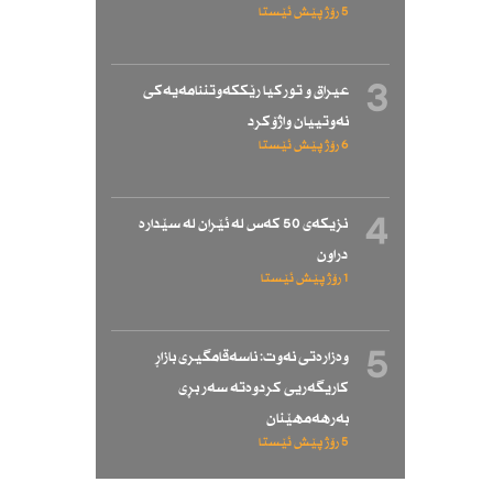
5 رۆژ پێش ئێستا
3
عیراق و توركیا رێككەوتننامەیەكی
نەوتییان واژۆكرد
6 رۆژ پێش ئێستا
4
نزیكەی 50 كەس لە ئێران لە سێدارە
دراون
1 رۆژ پێش ئێستا
5
وەزارەتی نەوت: ناسەقامگیری بازاڕ
كاریگەریی كردوەتە سەر بڕی
بەرهەمهێنان
5 رۆژ پێش ئێستا