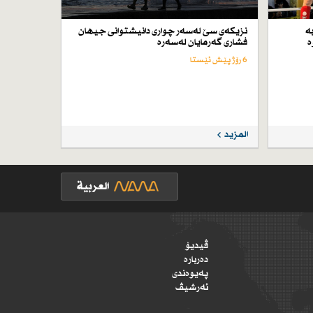
ە
نزیكەی سێ لەسەر چواری دانیشتوانی جیهان
ە
فشاری گەرمایان لەسەرە
6 رۆژ پێش ئێستا
المزيد
ڤیدیۆ
دەربارە
پەیوەندی
ئەرشیڤ