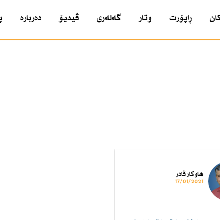
ان
ڕاپۆرت
وتار
گەلەری
ڤیدیۆ
دەربارە
پ
هاوكار قادر
17/01/2021