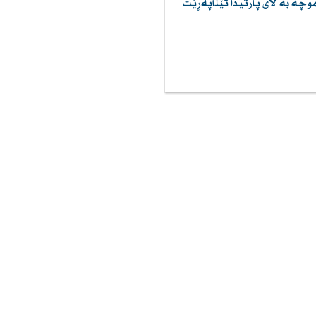
وچه‌ به‌ لای پارتیدا تێناپه‌ڕێت