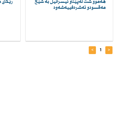
هەموو شت لەپێناو ئیسرائیل بە شێخ
رێگای م
مەقسودو ئەشرەفییەشەوە
>
1
<