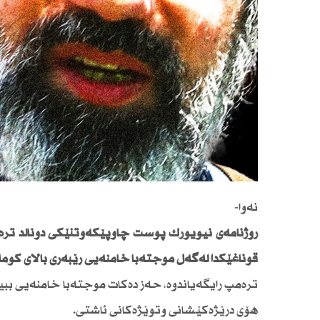
نەوا-
رۆژنامەی نیویۆرك پۆست چاوپێكەوتنێكی دۆناڵد ترەمپ
قۆناغێكدا لەگەڵ موجتەبا خامنەیی رێبەری باڵای كۆما
ترەمپ رایگەیاندوە، حەز دەكات موجتەبا خامنەیی ببی
هۆی درێژەكێشانی وتوێژەكانی ئاشتی.