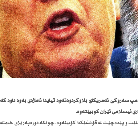
 سەرۆكی ئەمریكای بڵاوكردوەتەوە تیایدا ئاماژەی بەوە داوە كە 
ری ئیسلامی ئێران كۆببێتەوە.
نێت و پێدەچێت لە قۆناغێكدا كۆببنەوە، چونكە دورەپەرێزی خامنە