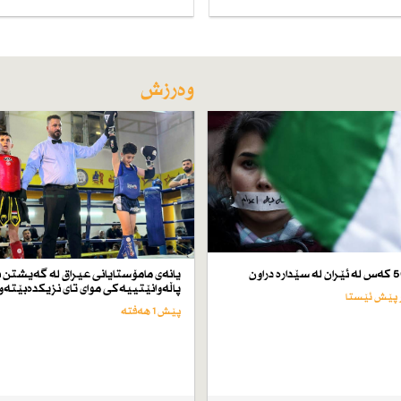
وەرزش
یانەی مامۆستایانی عیراق لە گەیشتن ب
پاڵەوانێتییەكی موای تای نزیكدەبێتەو
پێش 1 هەفتە