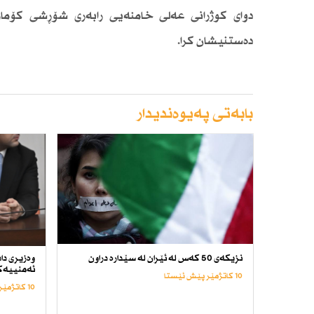
دوای كوژرانی عەلی خامنەیی رابەری شۆڕشی كۆما
دەستنیشان كرا.
بابەتی پەیوەندیدار
نزیكەی 50 كەس لە ئێران لە سێدارە دراون
وەزیری داد
ئەمنییەكا
10 کاتژمێر پێش ئێستا
10 کاتژمێر پێش ئێستا