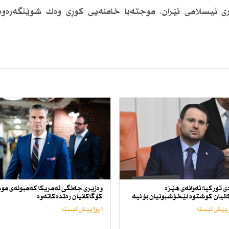
ری ئیسلامی ئێران، موجتەبا خامنەیی كوڕی وەك شوێنگەرەوە
ی توركیا: ئەوانەی هێزە
وەزیری جەنگی ئەمریكا كەمبونەی م
نیان كوشتوە لێخۆشبونیان بۆ نیە
كۆگاكانیان رەتدەكاتەوە
1 رۆژ پێش ئێستا