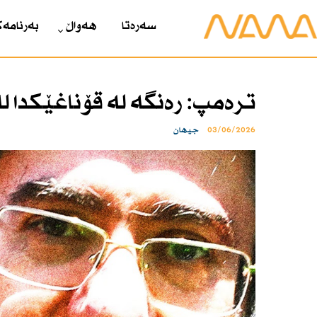
سەرەتا
هەواڵ
بەرنامەک
ترەمپ: رەنگە لە قۆناغێكدا 
03/06/2026
جیهان