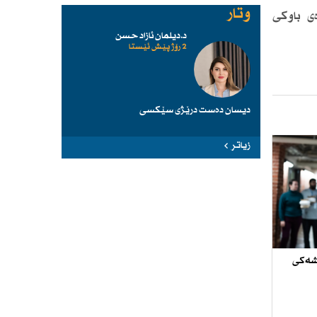
وتار
ی باوكی
د.دیلمان ئازاد حسن
2 رۆژ پێش ئێستا
دیسان دەست درێژی سێكسی
زیاتر
وشەكی