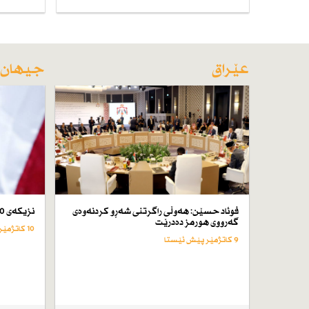
عێراق
جیهان
فوئاد حسێن: هەوڵی راگرتنی شەڕو كردنەوەی
نزیكەی 50 كەس لە ئێران لە سێدارە دراون
گەرووی هورمز دەدرێت
10 کاتژمێر پێش ئێستا
9 کاتژمێر پێش ئێستا