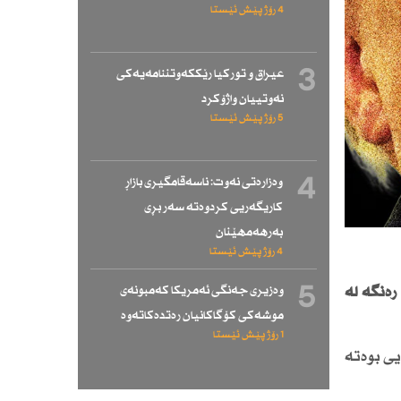
4 رۆژ پێش ئێستا
3
عیراق و توركیا رێككەوتننامەیەكی
نەوتییان واژۆكرد
5 رۆژ پێش ئێستا
4
وەزارەتی نەوت: ناسەقامگیری بازاڕ
كاریگەریی كردوەتە سەر بڕی
بەرهەمهێنان
4 رۆژ پێش ئێستا
5
وەزیری جەنگی ئەمریكا كەمبونەی
رەنگە لە
موشەكی كۆگاكانیان رەتدەكاتەوە
1 رۆژ پێش ئێستا
یی بوەتە