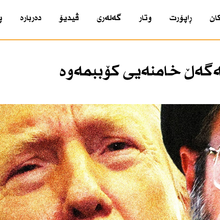
ان
ڕاپۆرت
وتار
گەلەری
ڤیدیۆ
دەربارە
پ
لەگەڵ خامنەیی كۆببمەوە