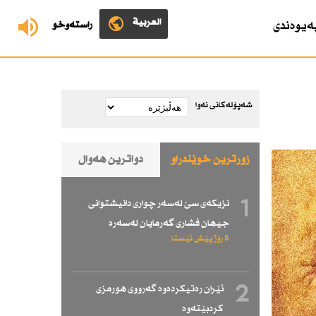
العربية
ەیوەندی
ڕاستەوخۆ
شەپۆلەکانی نەوا
زۆرترین خوێندراو
دواترین هەواڵ
1
نزیكەی سێ لەسەر چواری دانیشتوانی
جیهان فشاری گەرمایان لەسەرە
5 رۆژ پێش ئێستا
2
ئێران رەتیكردەوە گەرووی هورمزی
كردبێتەوە