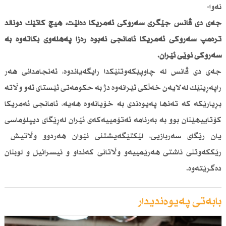
نەوا-
جەی دی ڤانس جێگری سەرۆكی ئەمریكا دەڵێت، هیچ كاتێك دۆناڵد
ترەمپ سەرۆكی ئەمریكا ئامانجی نەبوە رەزا پەهلەوی بكاتەوە بە
سەرۆكی نوێی ئێران.
جەی دی ڤانس لە چاوپێكەوتنێكدا رایگەیاندوە، ئەنجامدانی هەر
راپەڕینێك لەلایەن خەڵكی ئێرانەوە دژ بە حكومەتی ئێستای ئەو وڵاتە
بڕیارێكە كە تەنها پەیوەندی بە خۆیانەوە هەیە، ئامانجی ئەمریكا
كۆتاییهێنان بوو بە بەرنامە ئەتۆمییەكەی ئێران لەڕێگای دیپلۆماسی
یان رێگای سەربازیی، لێكتێگەیشتنی نێوان هەردوو وڵاتیش
رێككەوتنی ئاشتی هەرێمییەو وڵاتانی كەنداو و ئیسرائیل و لوبنان
دەگرێتەوە.
بابەتی پەیوەندیدار