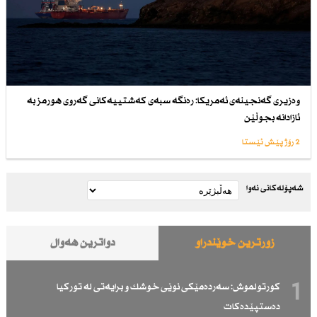
وەزیری گەنجینەی ئەمریكا: رەنگە سبەی كەشتییەكانی گەروی هورمز بە
ئازادانە بجوڵێن
2 رۆژ پێش ئێستا
شەپۆلەکانی نەوا
زۆرترین خوێندراو
دواترین هەواڵ
1
كورتولموش: سەردەمێكی نوێی خوشك و برایەتی لە توركیا
دەستپێدەكات