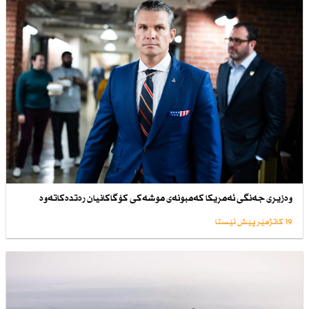
وەزیری جەنگی ئەمریكا كەمبونەی موشەكی كۆگاكانیان رەتدەكاتەوە
19 کاتژمێر پێش ئێستا