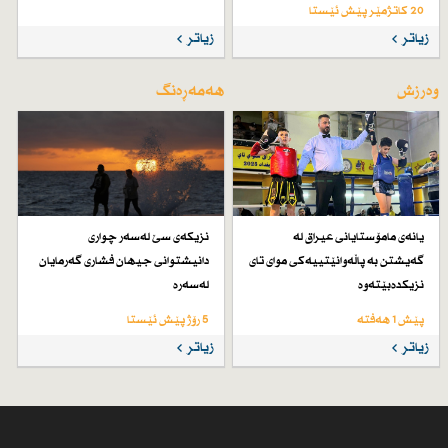
20 کاتژمێر پێش ئێستا
زیاتر
زیاتر
وەرزش
هەمەڕەنگ
یانەی مامۆستایانی عیراق لە
نزیكەی سێ لەسەر چواری
گەیشتن بە پاڵەوانێتییەكی موای تای
دانیشتوانی جیهان فشاری گەرمایان
نزیكدەبێتەوە
لەسەرە
پێش 1 هەفتە
5 رۆژ پێش ئێستا
زیاتر
زیاتر