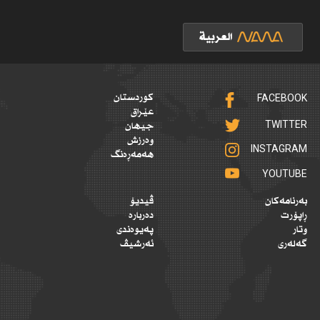
FACEBOOK
کوردستان
عێراق
TWITTER
جیهان
وەرزش
INSTAGRAM
هەمەڕەنگ
YOUTUBE
بەرنامەکان
ڤیدیۆ
ڕاپۆرت
دەربارە
وتار
پەیوەندی
گەلەری
ئەرشیڤ