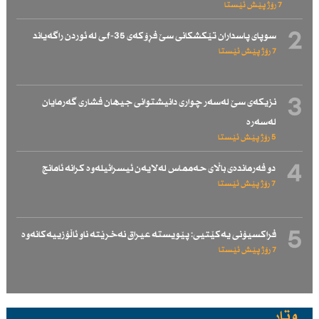
7 رۆژ پێش ئێستا
2
سوپای پاسداران تێكشكانی سێ فڕۆكەی f-35ـی لە ئوردن راگەیاند
7 رۆژ پێش ئێستا
3
نزیكەی سێ لەسەر چواری دانیشتوانی جیهان فشاری گەرمایان
لەسەرە
5 رۆژ پێش ئێستا
4
دو فەرماندەی باڵای حەممـاس لەلایەن ئیسرائیلەوە كرانە ئامانج
7 رۆژ پێش ئێستا
5
فراكسیۆنی یەكێتیی: پێویستە عیراق نەخرێتە ناو ئاڵۆزییەكانەوە
7 رۆژ پێش ئێستا
وتار