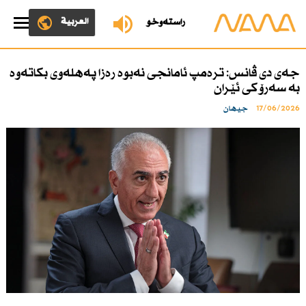
العربية
ڕاستەوخۆ
جەی دی ڤانس: ترەمپ ئامانجی نەبوە رەزا پەهلەوی بكاتەوە
بە سەرۆكی ئێران
17/06/2026
جیهان