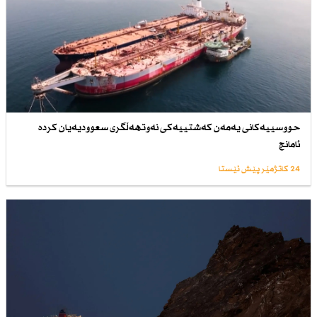
حووسییەكانی یەمەن كەشتییەكی نەوتهەڵگری سعوودیەیان كردە
ئامانج
24 کاتژمێر پێش ئێستا