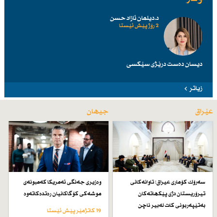
د.دیلمان ئازاد حسن
2 رۆژ پێش ئێستا
دیسان دەست درێژی سێكسی
زیاتر
عێراق
جیهان
سەرۆك كۆماری عیراق: تاوانەكانی
وەزیری جەنگی ئەمریكا كەمبونەی
تیرۆریستان دژی پێكهاتەكان
موشەكی كۆگاكانیان رەتدەكاتەوە
بەتێپەربونی كات لەبیر ناچن
19 کاتژمێر پێش ئێستا