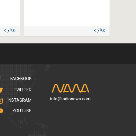
زیاتر
زیاتر
FACEBOOK
TWITTER
INSTAGRAM
YOUTUBE