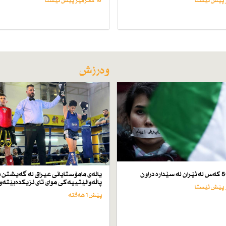
18 کاتژمێر پێش ئێستا
وەرزش
یانەی مامۆستایانی عیراق لە گەیشتن ب
پاڵەوانێتییەكی موای تای نزیكدەبێتەو
پێش 1 هەفتە