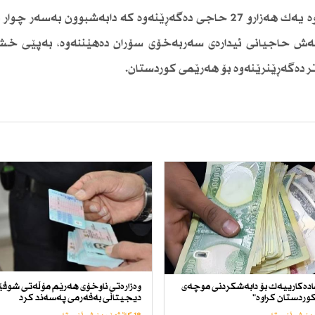
كاروان ستونی راشیگەیاندوە، لەرێگەی حەوت فڕۆكەوە یەك هەزارو 27 حاجی دەگەڕێنەوە كە دابەشبوون بە
كەش حاجیانی ئیدارەی سەربەخۆی سۆران دەهێننەوە، بەپێی خ
تر دەگەڕێنرێنەوە بۆ هەرێمی كوردستان.
ادەكارییەك بۆ دابەشكردنی موچەی
وەزارەتی ناوخۆی هەرێم مۆڵەتی شوف
وردستان كراوە"
دیجیتاڵی بەفەرمی پەسەند كرد