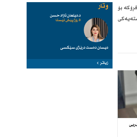
وتار
سەر چوار فڕۆكە بۆ
د.دیلمان ئازاد حسن
شتەیەكی
3 رۆژ پێش ئێستا
دیسان دەست درێژی سێكسی
زیاتر
ێریی