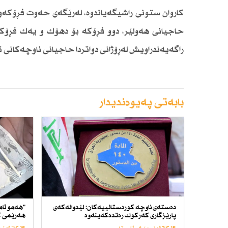
حاجیانی هەولێر، دوو فڕۆكە بۆ دهۆك و یەك فڕۆ
راگەیەندراویش لەڕۆژانی دواتردا حاجیانی ناوچەكانی 
بابەتی پەیوەندیدار
دەستەی ناوچە كوردستانییەكان: لێدوانەكەی
"هەمو ئام
پارێزگاری كەركوك رەتدەكەینەوە
هەرێمی ك