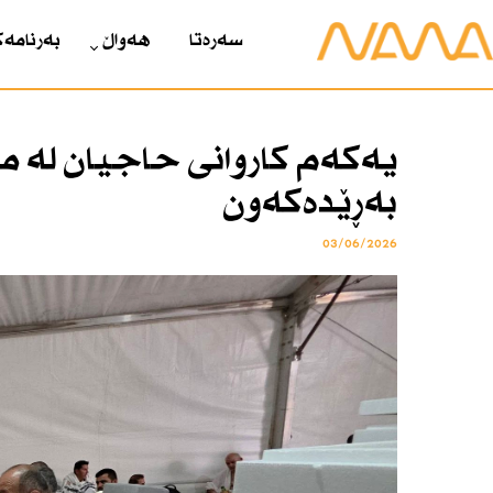
سەرەتا
هەواڵ
بەرنامەک
یەكەم كاروانی حاجیان لە م
بەڕێدەكەون
03/06/2026