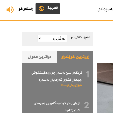
العربية
ەیوەندی
ڕاستەوخۆ
شەپۆلەکانی نەوا
زۆرترین خوێندراو
دواترین هەواڵ
1
نزیكەی سێ لەسەر چواری دانیشتوانی
جیهان فشاری گەرمایان لەسەرە
6 رۆژ پێش ئێستا
2
ئێران رەتیكردەوە گەرووی هورمزی
كردبێتەوە