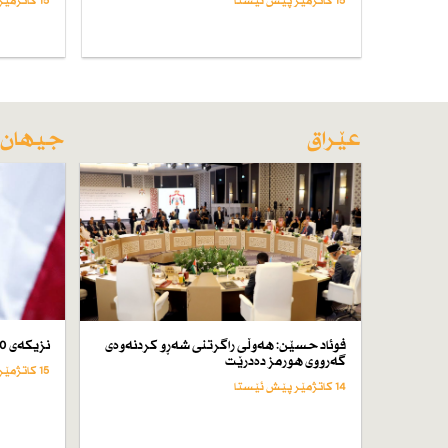
15 کاتژمێر پێش ئێستا
15 کاتژمێر پێش ئێستا
عێراق
جیهان
فوئاد حسێن: هەوڵی راگرتنی شەڕو كردنەوەی
نزیكەی 50 كەس لە ئێران لە سێدارە دراون
گەرووی هورمز دەدرێت
15 کاتژمێر پێش ئێستا
14 کاتژمێر پێش ئێستا