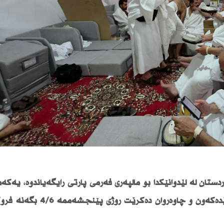
ان لە لێدوانێكدا بۆ ماڵپەڕی فەرمی پارتی رایگەیاندوە، یەكەم
حاجیان لە مەدینەوە بەرەو هەرێمی كوردستان بەڕێدەكەون و چاوەڕ