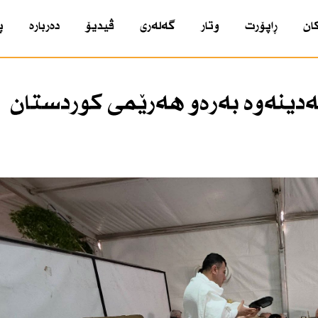
ان
ڕاپۆرت
وتار
گەلەری
ڤیدیۆ
دەربارە
پ
ەدینەوە بەرەو هەرێمی كوردستان