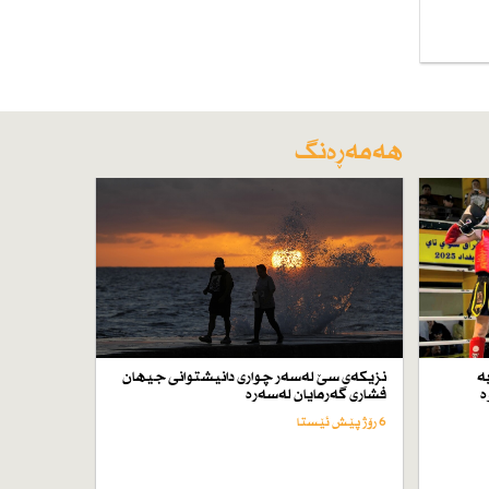
هەمەڕەنگ
ە
نزیكەی سێ لەسەر چواری دانیشتوانی جیهان
ە
فشاری گەرمایان لەسەرە
6 رۆژ پێش ئێستا