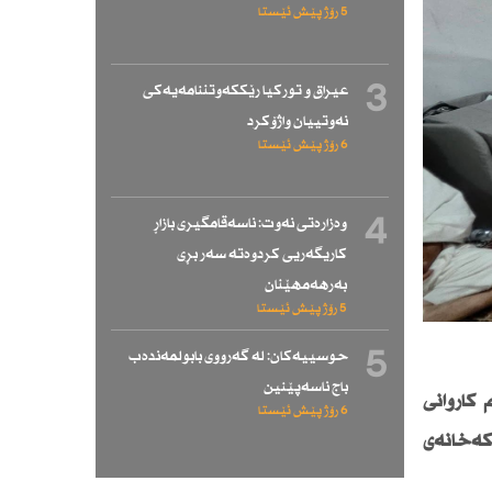
5 رۆژ پێش ئێستا
3
عیراق و توركیا رێككەوتننامەیەكی
نەوتییان واژۆكرد
6 رۆژ پێش ئێستا
4
وەزارەتی نەوت: ناسەقامگیری بازاڕ
كاریگەریی كردوەتە سەر بڕی
بەرهەمهێنان
5 رۆژ پێش ئێستا
5
حوسییەكان: لە گەرووی بابولمەندەب
باج ناسەپێنین
 كاروانی
6 رۆژ پێش ئێستا
وان دەكرێت رۆژی پێنجشەممە 4/6 بگەنە فڕۆكەخانەی