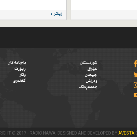
زیاتر
کوردستان
بەرنامەکان
عێراق
ڕاپۆرت
جیهان
وتار
وەرزش
گەلەری
هەمەڕەنگ
IGHT © 2017 - RADIO NAWA. DESIGNED AND DEVELOPED BY
AVESTA