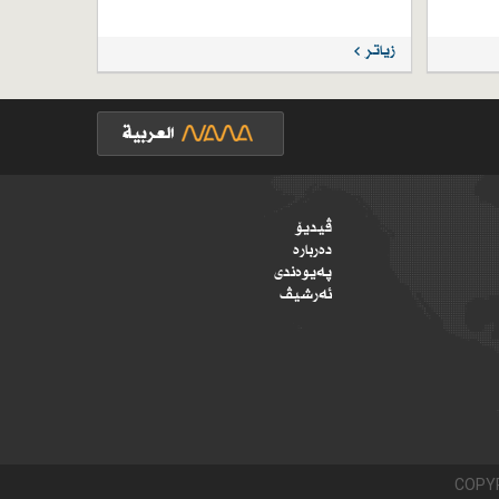
زیاتر
ڤیدیۆ
دەربارە
پەیوەندی
ئەرشیڤ
COPYR