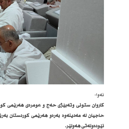
نەوا-
كاروان ستونی وتەبێژی حەج و عومرەی هەرێمی كوردست
نێودەوڵەتی هەولێر.