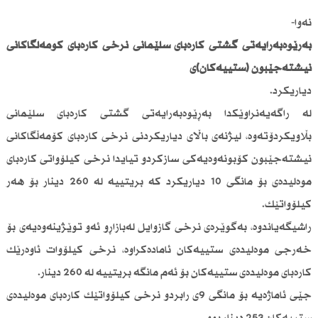
نەوا-
بەڕێوەبەرایەتی گشتی كارەبای سلێمانی نرخی كارەبای كۆمەڵگاكانی
نیشتەجێبون (ستییەكان)ی
دیاریكرد.
لە راگەیەنراوێكدا بەڕێوەبەرایەتی گشتی كارەبای سلێمانی
بڵاویكردۆتەوە، لیژنەی باڵای دیاریكردنی نرخی كارەبای كۆمەڵگاكانی
نیشتەجێبون كۆبونەوەیەكی سازكردو تیایدا نرخی كیلۆواتی كارەبای
موەلیدەی بۆ مانگی 10 دیاریكرد كە بریتییە لە 260 دینار بۆ هەر
كیلۆواتێك.
راشیگەیاندوە، بەگوێرەی نرخی گازوایل لەبازاڕو ئەو توێژینەوەیەی بۆ
خەرجی موەلیدەی ستییەكان ئامادەكراوە، نرخی كیلۆوات ئاوەرێك
كارەبای موەلیدەی ستییەكان بۆ ئەم مانگە بریتییە لە 260 دینار.
جێی ئاماژەیە بۆ مانگی 9ی رابردو نرخی كیلۆواتێك كارەبای موەلیدەی