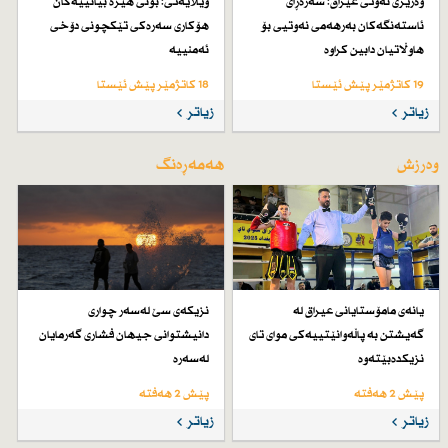
وەزیری نەوتی عیراق: سەرەڕای
ویلایەتی: بونی هێزە بیانییەكان
ئاستەنگەكان بەرهەمی نەوتیی بۆ
هۆكاری سەرەكی تێكچونی دۆخی
هاوڵاتیان دابین كراوە
ئەمنییە
19 کاتژمێر پێش ئێستا
18 کاتژمێر پێش ئێستا
زیاتر
زیاتر
وەرزش
هەمەڕەنگ
یانەی مامۆستایانی عیراق لە
نزیكەی سێ لەسەر چواری
گەیشتن بە پاڵەوانێتییەكی موای تای
دانیشتوانی جیهان فشاری گەرمایان
نزیكدەبێتەوە
لەسەرە
پێش 2 هەفتە
پێش 2 هەفتە
زیاتر
زیاتر