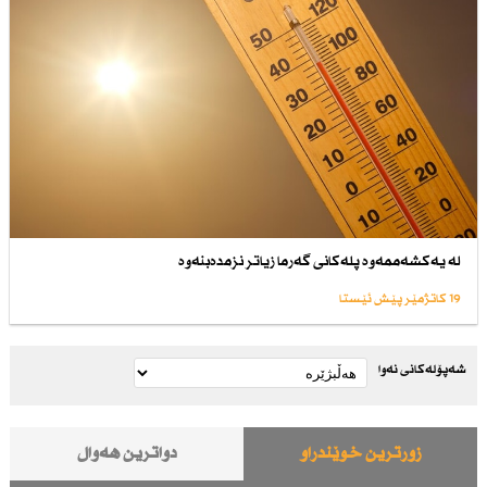
لە یەكشەممەوە پلەكانی گەرما زیاتر نزمدەبنەوە
19 کاتژمێر پێش ئێستا
شەپۆلەکانی نەوا
زۆرترین خوێندراو
دواترین هەواڵ