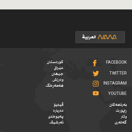
FACEBOOK
کوردستان
عێراق
TWITTER
جیهان
وەرزش
INSTAGRAM
هەمەڕەنگ
YOUTUBE
بەرنامەکان
ڤیدیۆ
ڕاپۆرت
دەربارە
وتار
پەیوەندی
گەلەری
ئەرشیڤ