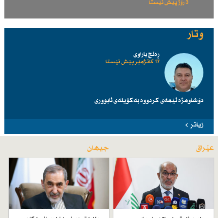
3 رۆژ پێش ئێستا
وتار
ڕەنج باراوی
17 کاتژمێر پێش ئێستا
دۆشاومژە ئێمەی کردووە بەکۆیلەی ئابووری
زیاتر
عێراق
جیهان