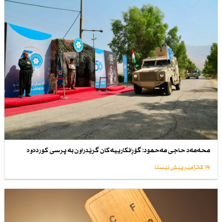
محەمەد حاجی مەحمود: گۆڕانكارییەكان گرێدراون بە پرسی كوردەوە
19 کاتژمێر پێش ئێستا