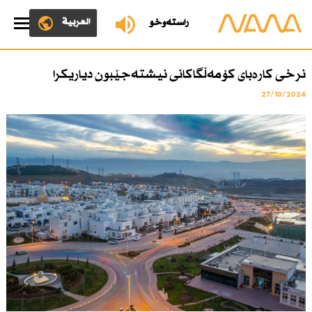
العربية
ڕاستەوخۆ
نرخی كارەبای كۆمەڵگاكانی نیشتەجێبون دیاریكرا
27/10/2024