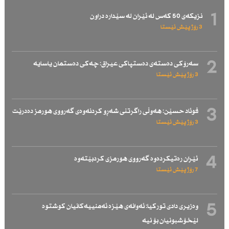
1
نزیكەی 50 كەس لە ئێران لە سێدارە دراون
3 رۆژ پێش ئێستا
2
سەرۆكی دەستەی دەستپاكی عیراق: چەكی دەستمان یاسایە
3 رۆژ پێش ئێستا
3
فوئاد حسێن: هەوڵی راگرتنی شەڕو كردنەوەی گەرووی هورمز دەدرێت
3 رۆژ پێش ئێستا
4
ئێران رەتیكردەوە گەرووی هورمزی كردبێتەوە
7 رۆژ پێش ئێستا
5
وەزیری دادی توركیا: ئەوانەی هێزە ئەمنییەكانیان كوشتوە
لێخۆشبونیان بۆ نیە