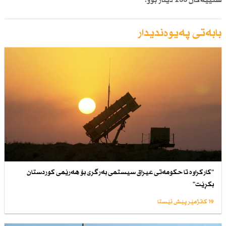
ستییەكان 253 دینار بوو.
بابەتی پەیوەندیدار
"كاركراوە تا حكومەتی عیراق سیستمی بەرگری بۆ هەرێمی كوردستان
بكڕێت"
19 کاتژمێر پێش ئێستا