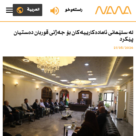
العربية
ڕاستەوخۆ
لە سلێمانی ئامادەكارییەكان بۆ جەژنی قوربان دەستیان
پێكرد
21/05/2026