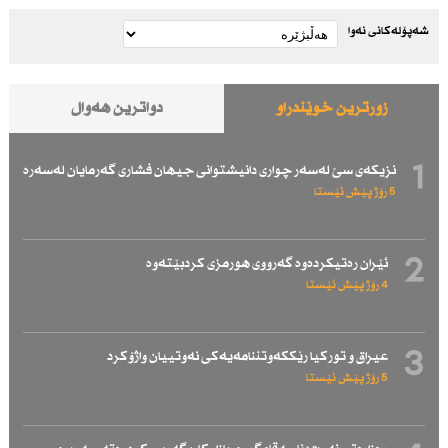
شەپۆلەکانی نەوا
زۆرترین خوێندراو
دواترین هەواڵ
1
نزیكەی سێ لەسەر چواری دانیشتوانی جیهان فشاری گەرمایان لەسەرە
5 رۆژ پێش ئێستا
2
ئێران رەتیكردەوە گەرووی هورمزی كردبێتەوە
4 رۆژ پێش ئێستا
3
عیراق و توركیا رێككەوتننامەیەكی نەوتییان واژۆكرد
5 رۆژ پێش ئێستا