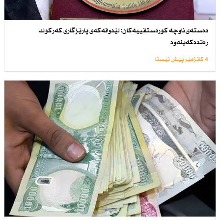
دەستەی ناوچە كوردستانییەكان: لێدوانەكەی پارێزگاری كەركوك
رەتدەكەینەوە
4 کاتژمێر پێش ئێستا