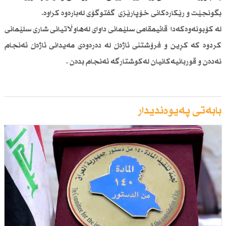
بگونجێت و رێكارەكانی خۆپارێزی گفتوگۆی لەبارەوە كراوە.
لە كۆبونەوەكەدا قائیمقامی سلێمانی داوای لەهاوڵاتیانی شاری سلێمانی
كردوە كە كڕین و فرۆشتنی ئاژەڵ لە دەرەوەی مەیدانی ئاژەڵ ئەنجام
نەدەن و قوربانیەكانیان لەكوشتارگە ئەنجام بدەن .
بابەتی پەیوەندیدار