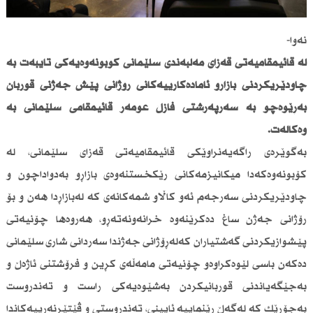
نەوا-
لە قائیمقامیەتی قەزای مەڵبەندی سلێمانی كۆبونەوەیەكی تایبەت بە
چاودێریكردنی بازاڕو ئامادەكارییەكانی رۆژانی پێش جەژنی قوربان
بەڕێوەچو بە سەرپەرشتی فازڵ عومەر قائیمقامی سلێمانی بە
وەكالەت.
بەگوێرەی راگەیەنراوێكی قائیمقامیەتی قەزای سلێمانی، لە
كۆبونەوەكەدا میكانیزمەكانی رێكخستنەوەی بازاڕو بەدواداچون و
چاودێریكردنی سەرجەم ئەو كاڵاو شمەكانەی كە لەبازاڕدا هەن و بۆ
رۆژانی جەژن ساغ دەكرێنەوە خرانەونەتەڕو، هەروەها چۆنیەتی
پێشوازیكردنی گەشتیاران كەلەڕۆژانی جەژندا سەردانی شاری سلێمانی
دەكەن باسی لێوەكراوەو چۆنیەتی مامەڵەی كڕین و فرۆشتنی ئاژەڵ و
بەجێگەیاندنی قوربانیكردن بەشێوەیەكی راست و تەندروست
بەجۆرێك كە لەگەڵ رێنماییە ئایینی، تەندروستی و ڤێتێرنەرییەكاندا