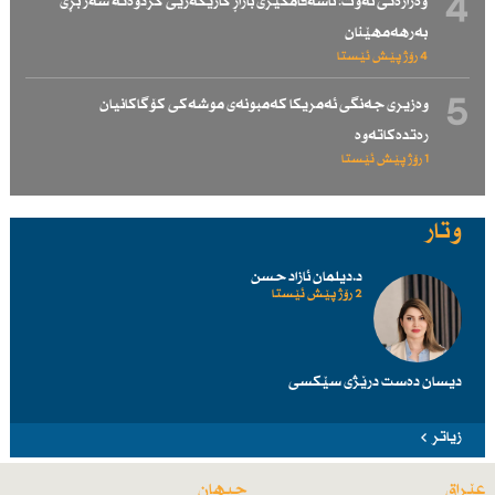
4
وەزارەتی نەوت: ناسەقامگیری بازاڕ كاریگەریی كردوەتە سەر بڕی
بەرهەمهێنان
4 رۆژ پێش ئێستا
5
وەزیری جەنگی ئەمریكا كەمبونەی موشەكی كۆگاكانیان
رەتدەكاتەوە
1 رۆژ پێش ئێستا
وتار
د.دیلمان ئازاد حسن
2 رۆژ پێش ئێستا
دیسان دەست درێژی سێكسی
زیاتر
عێراق
جیهان