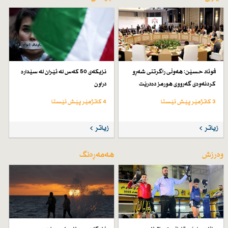
فوئاد حسێن: هەوڵی راگرتنی شەڕو
نزیكەی 50 كەس لە ئێران لە سێدارە
كردنەوەی گەرووی هورمز دەدرێت
دراون
3 کاتژمێر پێش ئێستا
4 کاتژمێر پێش ئێستا
زیاتر
زیاتر
وەرزش
هەمەڕەنگ