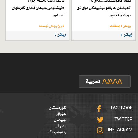
یانەی مامۆستایانی عیراق لە
نزیكەی سێ لەسەر چواری
گەیشتن بە پاڵەوانێتییەكی موای تای
دانیشتوانی جیهان فشاری گەرمایان
نزیكدەبێتەوە
لەسەرە
پێش 1 هەفتە
5 رۆژ پێش ئێستا
زیاتر
زیاتر
FACEBOOK
کوردستان
عێراق
TWITTER
جیهان
وەرزش
INSTAGRAM
هەمەڕەنگ