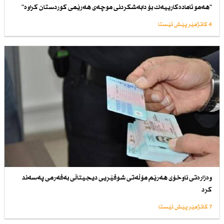
"هەمو ئامادەكارییەك بۆ دابەشكردنی موچەی هەرێمی كوردستان كراوە"
4 کاتژمێر پێش ئێستا
وەزارەتی ناوخۆی هەرێم مۆڵەتی شوفێریی دیجیتاڵی بەفەرمی پەسەند
كرد
7 کاتژمێر پێش ئێستا