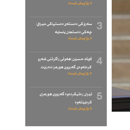
2 رۆژ پێش ئێستا
3
سەرۆكی دەستەی دەستپاكی عیراق:
چەكی دەستمان یاسایە
2 رۆژ پێش ئێستا
4
فوئاد حسێن: هەوڵی راگرتنی شەڕو
كردنەوەی گەرووی هورمز دەدرێت
2 رۆژ پێش ئێستا
5
ئێران رەتیكردەوە گەرووی هورمزی
كردبێتەوە
6 رۆژ پێش ئێستا