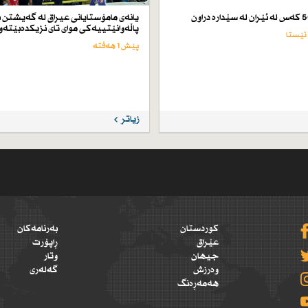
یانەی مامۆستایانی عیراق لە گەیشتن ب
پاڵەوانێتییەكی موای تای نزیكدەبێتەو
پێش 1 هەفتە
زیاتر
کوردستان
بەرنامەکان
عێراق
ڕاپۆرت
جیهان
وتار
وەرزش
گەلەری
هەمەڕەنگ