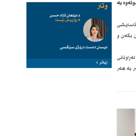
نەوە بە
وتار
د.دیلمان ئازاد حسن
4 رۆژ پێش ئێستا
 ئاسایشی
 بكەن و
دیسان دەست درێژی سێكسی
ڕاونانی
زیاتر
ر بە هەر