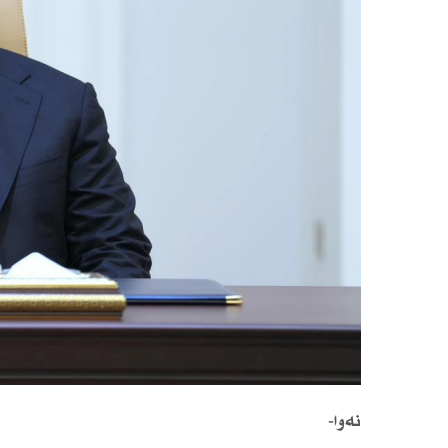
نەوا-