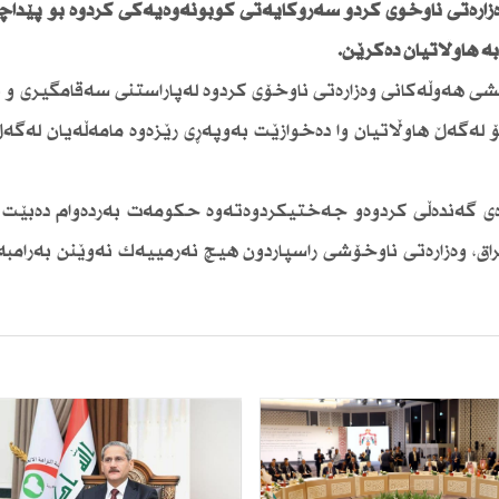
زارەتی ناوخۆی كردو سەرۆكایەتی كۆبونەوەیەكی كردوە بۆ پێداچو
 هاوڵاتیان دەكرێن.
ایشی هەوڵەكانی وەزارەتی ناوخۆی كردوە لەپاراستنی سەقامگیری و
ەگەڵ هاوڵاتیان وا دەخوازێت بەوپەڕی رێزەوە مامەڵەیان لەگەڵ
ەی گەندەڵی كردوەو جەختیكردوەتەوە حكومەت بەردەوام دەبێت لە
یراق، وەزارەتی ناوخۆشی راسپاردون هیچ نەرمییەك نەوێنن بەرامبە