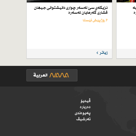
ە
نزیكەی سێ لەسەر چواری دانیشتوانی جیهان
ە
فشاری گەرمایان لەسەرە
7 رۆژ پێش ئێستا
زیاتر
ڤیدیۆ
دەربارە
پەیوەندی
ئەرشیڤ