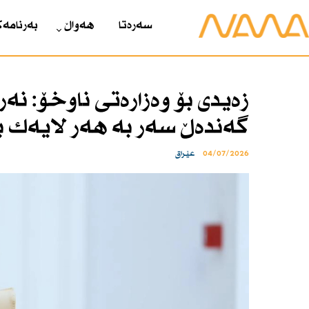
سەرەتا
هەواڵ
بەرنامەک
زەیدی بۆ وەزارەتی ناوخۆ: نە
گەندەڵ سەر بە هەر لایەك 
04/07/2026
عێراق