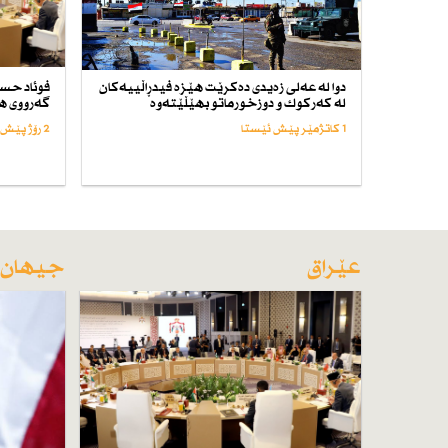
دوا لە عەلی زەیدی دەكرێت هێزە فیدڕاڵییەكان
فوئاد حسێ
لە كەركوك و دوزخورماتو بهێڵێتەوە
گەرووی ه
1 کاتژمێر پێش ئێستا
2 رۆژ پێش ئێستا
عێراق
جیهان