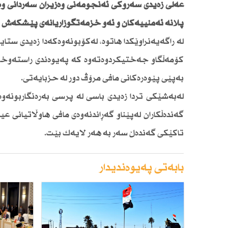
عەلی زەیدی سەرۆكی ئەنجومەنی وەزیران سەردانی وە
پلانە ئەمنییەكان و ئەو خزمەتگوزاریانەی پێشكەش بە
لە راگەیەنراوێكدا هاتوە، لەكۆبونەوەكەدا زەیدی ست
كۆمەڵگاو جەختیكردوەتەوە كە پەیوەندی راستەوخۆ ل
بەپێی پێوەرەكانی مافی مرۆڤ دور لە حزبایەتی.
لەبەشێكی تردا زەیدی باسی لە پرسی بەرەنگاربونەو
گەندەڵكاران لەپێناو گەڕاندنەوەی مافی هاوڵاتیانی ع
تاكێكی گەندەڵ سەر بە هەر لایەك بێت.
بابەتی پەیوەندیدار