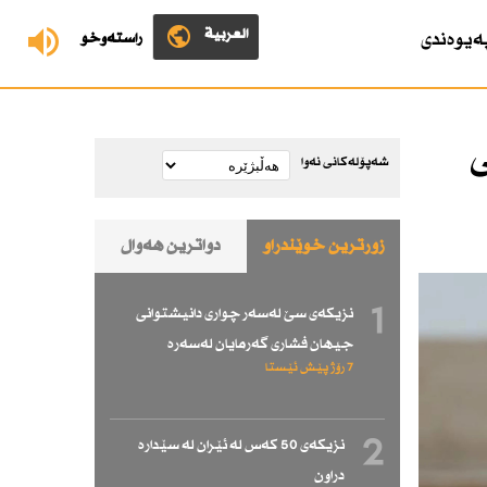
العربية
ەیوەندی
ڕاستەوخۆ
ی
شەپۆلەکانی نەوا
زۆرترین خوێندراو
دواترین هەواڵ
1
نزیكەی سێ لەسەر چواری دانیشتوانی
جیهان فشاری گەرمایان لەسەرە
7 رۆژ پێش ئێستا
2
نزیكەی 50 كەس لە ئێران لە سێدارە
دراون