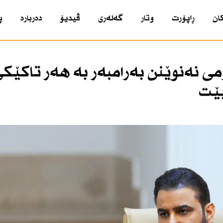
ان
ڕاپۆرت
وتار
گەلەری
ڤیدیۆ
دەربارە
پ
رمی نەنوێنن بەرامبەر بە هەر تاكێك
بێت