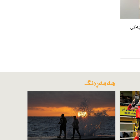
چەكی
هەمەڕەنگ