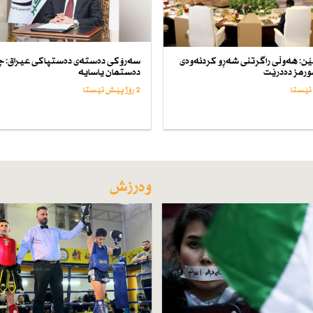
ن: هەوڵی راگرتنی شەڕو كردنەوەی
سەرۆكی دەستەی دەستپاكی عیراق: 
ورمز دەدرێت
دەستمان یاسایە
2 رۆژ پێش ئێستا
وەرزش