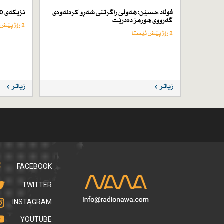
فوئاد حسێن: هەوڵی راگرتنی شەڕو كردنەوەی
نزیكەی 50 كەس لە ئێران لە سێدارە دراون
گەرووی هورمز دەدرێت
2 رۆژ پێش ئێستا
2 رۆژ پێش ئێستا
زیاتر
زیاتر
FACEBOOK
TWITTER
INSTAGRAM
YOUTUBE