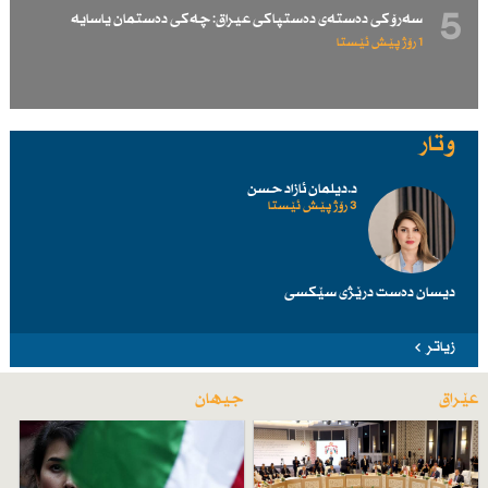
5
سەرۆكی دەستەی دەستپاكی عیراق: چەكی دەستمان یاسایە
1 رۆژ پێش ئێستا
وتار
د.دیلمان ئازاد حسن
3 رۆژ پێش ئێستا
دیسان دەست درێژی سێكسی
زیاتر
عێراق
جیهان