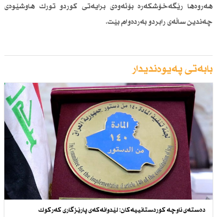
هەروەها رێگەخۆشكەرە بۆئەوەی برایەتی كوردو تورك هاوشێوەی
چەندین ساڵەی رابردو بەردەوام بێت.
بابەتی پەیوەندیدار
دەستەی ناوچە كوردستانییەكان: لێدوانەكەی پارێزگاری كەركوك