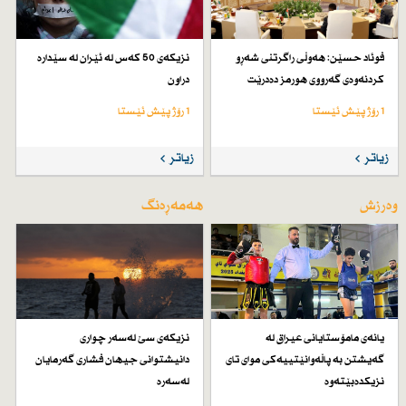
فوئاد حسێن: هەوڵی راگرتنی شەڕو
نزیكەی 50 كەس لە ئێران لە سێدارە
كردنەوەی گەرووی هورمز دەدرێت
دراون
1 رۆژ پێش ئێستا
1 رۆژ پێش ئێستا
زیاتر
زیاتر
وەرزش
هەمەڕەنگ
یانەی مامۆستایانی عیراق لە
نزیكەی سێ لەسەر چواری
گەیشتن بە پاڵەوانێتییەكی موای تای
دانیشتوانی جیهان فشاری گەرمایان
نزیكدەبێتەوە
لەسەرە