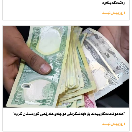
رەتدەكەینەوە
1 رۆژ پێش ئێستا
"هەمو ئامادەكارییەك بۆ دابەشكردنی موچەی هەرێمی كوردستان كراوە"
1 رۆژ پێش ئێستا