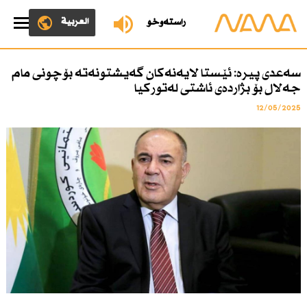
العربية
ڕاستەوخۆ
سەعدی پیرە: ئێستا لایەنەكان گەیشتونەتە بۆچونی مام
جەلال بۆ بژاردەی ئاشتی لەتوركیا
12/05/2025