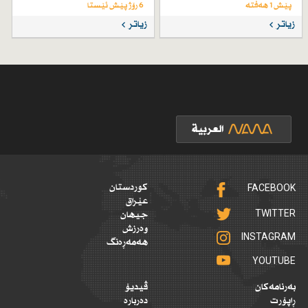
پێش 1 هەفتە
6 رۆژ پێش ئێستا
زیاتر
زیاتر
FACEBOOK
کوردستان
عێراق
TWITTER
جیهان
وەرزش
INSTAGRAM
هەمەڕەنگ
YOUTUBE
بەرنامەکان
ڤیدیۆ
ڕاپۆرت
دەربارە