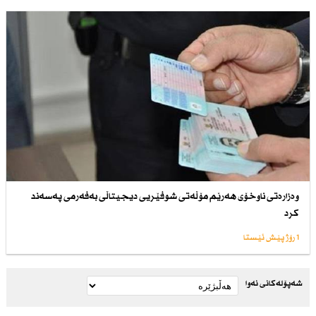
وەزارەتی ناوخۆی هەرێم مۆڵەتی شوفێریی دیجیتاڵی بەفەرمی پەسەند
كرد
1 رۆژ پێش ئێستا
شەپۆلەکانی نەوا