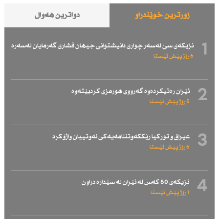
زۆرترین خوێندراو
دواترین هەواڵ
1
نزیكەی سێ لەسەر چواری دانیشتوانی جیهان فشاری گەرمایان لەسەرە
6 رۆژ پێش ئێستا
2
ئێران رەتیكردەوە گەرووی هورمزی كردبێتەوە
5 رۆژ پێش ئێستا
3
عیراق و توركیا رێككەوتننامەیەكی نەوتییان واژۆكرد
6 رۆژ پێش ئێستا
4
نزیكەی 50 كەس لە ئێران لە سێدارە دراون
1 رۆژ پێش ئێستا