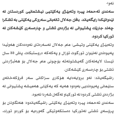
نەوا-
سەعدی ئەحمەد پیرە وتەبێژی یەكێتیی نیشتمانیی كوردستان لە
لێدوانێكدا رایگەیاند، بافڵ جەلال تاڵەبانی سەرۆكی یەكێتی بە ئاشكرا
چەند جارێك پشتیوانی لە بژاردەی ئاشتی و چارەسەری كێشەكان لە
توركیا كردوە.
وتەبێژی یەكێتی وتیشی: مام جەلال لەسەرەتای نەوەدەكان هەوڵیدا
پەیوەندی لەنێوان تورگوت ئۆزال و پەكەكە دروستبكات، پاش 33 ساڵ
ئێستا لایەنەكان گەیشتونەتە بۆچونی مام جەلال بۆ هەڵبژاردنی
ئاشتی بۆ چارەسەری كێشەكان.
راشیگەیاند: لەو بڕوایەدایە هۆكاری سزاكانی سەر فڕۆكەخانەی
سلێمانی پەیوەندیی بەوەوە هەیە كە یەكێتی هەمیشە پشتیوانی لە
بژاردەی ئاشتی كردوە لە توركیاو لەگەڵ شەڕدا نەبوە.
سەعدی ئەحمەد پیرە وتەبێژی یەكێتی راشیگەیاندوە: هەنگاونان بۆ
پرۆسەی ئاشتی لەتوركیا دەستكەوتێكی گەورەیە بۆ كوردو تورك،