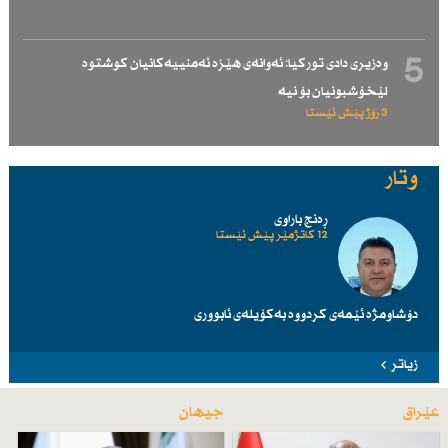
5
وەزیری دادی توركیا: ئەوانەی هێزە ئەمنییەكانیان كوشتوە
لێخۆشبونیان بۆ نیە
3 رۆژ پێش ئێستا
وتار
ڕەنج باراوی
12 کاتژمێر پێش ئێستا
دۆشاومژە ئێمەی کردووە بەکۆیلەی ئابووری
زیاتر
عێراق
جیهان