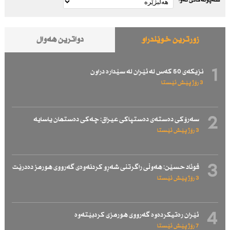
شەپۆلەکانی نەوا
زۆرترین خوێندراو
دواترین هەواڵ
1
نزیكەی 50 كەس لە ئێران لە سێدارە دراون
3 رۆژ پێش ئێستا
2
سەرۆكی دەستەی دەستپاكی عیراق: چەكی دەستمان یاسایە
3 رۆژ پێش ئێستا
3
فوئاد حسێن: هەوڵی راگرتنی شەڕو كردنەوەی گەرووی هورمز دەدرێت
3 رۆژ پێش ئێستا
4
ئێران رەتیكردەوە گەرووی هورمزی كردبێتەوە
7 رۆژ پێش ئێستا