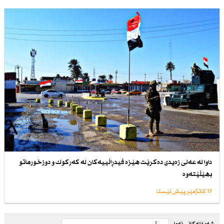
داوا لە عەلی زەیدی دەكرێت هێزە فیدڕاڵییەكان لە كەركوك و دوزخورماتو
بهێڵێتەوە
17 کاتژمێر پێش ئێستا