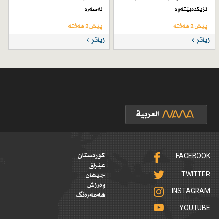
نزیكدەبێتەوە
لەسەرە
پێش 2 هەفتە
پێش 2 هەفتە
زیاتر
زیاتر
FACEBOOK
کوردستان
عێراق
TWITTER
جیهان
وەرزش
INSTAGRAM
هەمەڕەنگ
YOUTUBE