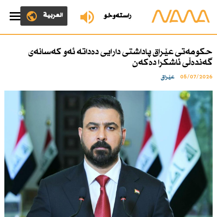
العربية
ڕاستەوخۆ
حكومەتی عێراق پاداشتی دارایی دەداتە ئەو كەسانەی
گەندەڵی ئاشكرا دەكەن
05/07/2026
عێراق