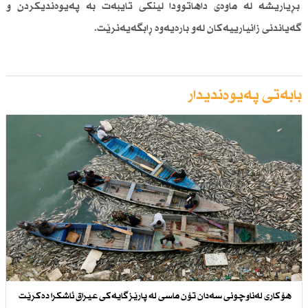
بڕیاریشە لە ماوەی داهاتوودا لینكی تایبەت بە پەیوەندیكردن و
گەیاندنی زانیارییەكان لەو بارەیەوە ڕابگەیەنرێت.
بابەتی پەیوەندیدار
هۆكاری لەناوچونی سەدان تۆن ماسی لە پارێزگایەكی عیراق ئاشكرا دەكرێت