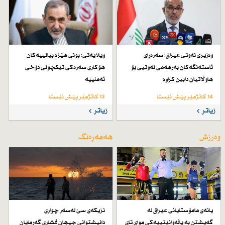
وەزیری نەوتی عیراق: سەرەڕای
ویلایەتی: بونی هێزە بیانییەكان
ئاستەنگەكان بەرهەمی نەوتیی بۆ
هۆكاری سەرەكی تێكچونی دۆخی
هاوڵاتیان دابین كراوە
ئەمنییە
14 کاتژمێر پێش ئێستا
13 کاتژمێر پێش ئێستا
زیاتر
زیاتر
وەرزش
هەمەڕەنگ
یانەی مامۆستایانی عیراق لە
نزیكەی سێ لەسەر چواری
گەیشتن بە پاڵەوانێتییەكی موای تای
دانیشتوانی جیهان فشاری گەرمایان