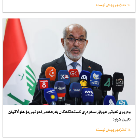
13 کاتژمێر پێش ئێستا
وەزیری نەوتی عیراق: سەرەڕای ئاستەنگەكان بەرهەمی نەوتیی بۆ هاوڵاتیان
دابین كراوە
14 کاتژمێر پێش ئێستا