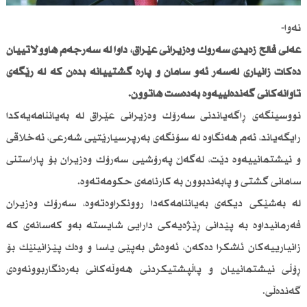
نەوا-
عەلی فالح زەیدی سەرۆك وەزیرانی عێراق، داوا لە سەرجەم هاووڵاتییان
دەكات زانیاری لەسەر ئەو سامان و پارە گشتییانە بدەن كە لە ڕێگەی
تاوانەكانی گەندەڵییەوە بەدەست هاتوون.
نووسینگەی ڕاگەیاندنی سەرۆك وەزیرانی عێراق لە بەیاننامەیەكدا
رایگەیاند، ئەم هەنگاوە لە سۆنگەی بەرپرسیارێتیی شەرعی، ئەخلاقی
و نیشتمانییەوە دێت، لەگەڵ پەرۆشیی سەرۆك وەزیران بۆ پاراستنی
سامانی گشتی و پابەندبوون بە كارنامەی حكومەتەوە.
لە بەشێكی دیكەی بەیاننامەكەدا روونكراوەتەوە، سەرۆك وەزیران
فەرمانیداوە بە پێدانی ڕێژەیەكی دارایی شایستە بەو كەسانەی كە
زانیارییەكان ئاشكرا دەكەن، ئەوەش بەپێی یاسا و وەك پێزانینێك بۆ
ڕۆڵی نیشتمانییان و پاڵپشتیكردنی هەوڵەكانی بەرەنگاربوونەوەی
گەندەڵی.