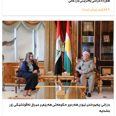
هاوردەكردنی بەنزینی بازرگانی
5 کاتژمێر پێش ئێستا
بارزانی: پەیوەندی نێوان هەردوو حكومەتی هەرێم و عیراق لەقۆناغێكی زۆر
باشدایە