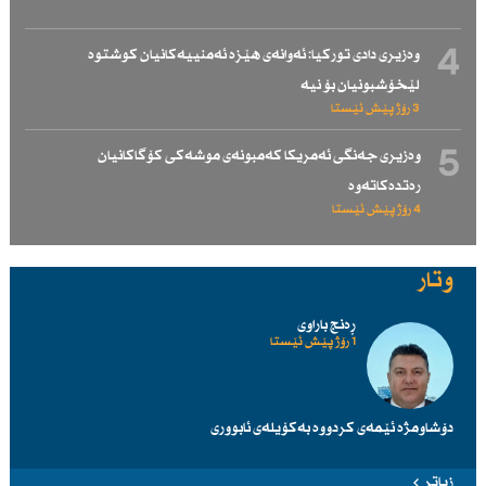
4
وەزیری دادی توركیا: ئەوانەی هێزە ئەمنییەكانیان كوشتوە
لێخۆشبونیان بۆ نیە
3 رۆژ پێش ئێستا
5
وەزیری جەنگی ئەمریكا كەمبونەی موشەكی كۆگاكانیان
رەتدەكاتەوە
4 رۆژ پێش ئێستا
وتار
ڕەنج باراوی
1 رۆژ پێش ئێستا
دۆشاومژە ئێمەی کردووە بەکۆیلەی ئابووری
زیاتر