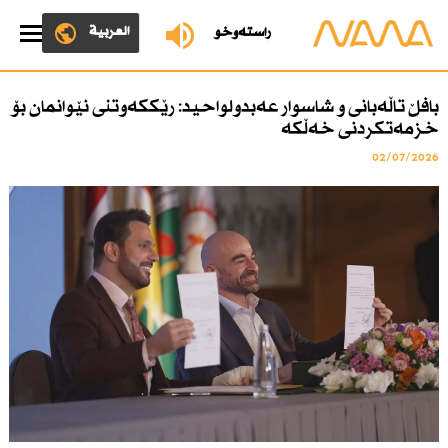
العربية
ڕاستەوخۆ
بافڵ تاڵەبانی و شاسوار عەبدولواحید: رێككەوتنی نێوانمان بۆ
خزمەتكردنی خەڵكە
02/07/2026