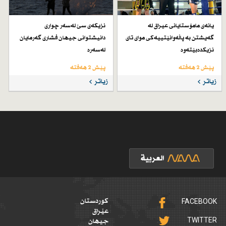
یانەی مامۆستایانی عیراق لە
نزیكەی سێ لەسەر چواری
گەیشتن بە پاڵەوانێتییەكی موای تای
دانیشتوانی جیهان فشاری گەرمایان
نزیكدەبێتەوە
لەسەرە
پێش 2 هەفتە
پێش 2 هەفتە
زیاتر
زیاتر
FACEBOOK
کوردستان
عێراق
TWITTER
جیهان