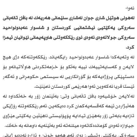
نەوا-
لەهۆڵی هۆتێل شاری جوان لەشاری سلێمانی هەریەك لە بافڵ تاڵەبانی
سەرۆكی یەكێتیی نیشتمانیی كوردستان و شاسوار عەبدولواحید
سەرۆكی جوڵانەوەی نەوەی نوێ رێككەوتنی هاوپەیمانی نێوانیان ئیمزا
كرد.
لە وتەیەكدا شاسوار عەبدولواحید رایگەیاند، رێككەوتنەكە دژی هیچ
لایەن و كەسایەتییەك نییە بەڵكو بۆ خزمەتكردنی هاوڵاتیانەو بۆ
دەستپێكی پرۆژەیەكە بۆ گۆڕانكاریی لە سیستمی حكومڕانی و ئەگەر
ئێستا فریا نەكەوبن ئەوا هەرێمی كوردستان نامێنێت.
لەلایەن خۆشیەوە بافڵ تاڵەبانی وتی: بەڵێنمان زۆر بە خەڵكداوە لە
هەڵبژاردن ئێمە كەقسەیەكمان كرد دەیكەین، ئەم رێككەوتنە رۆژێكی
تازەیە بابەتی زۆر بەهێزی تیادایە پۆپۆلیستی ناهێڵین، یەكێتی مێژوی
جیاوازە ئەوەی كۆماندەكاتەوە میللـەتە ئەو بەڵێنەیە داومانە بە خەڵك.
سەرۆكی یەكێتی وتیشی: دوای ئەم هەمو خوێن و ئازارە نەدەبو ژیانی