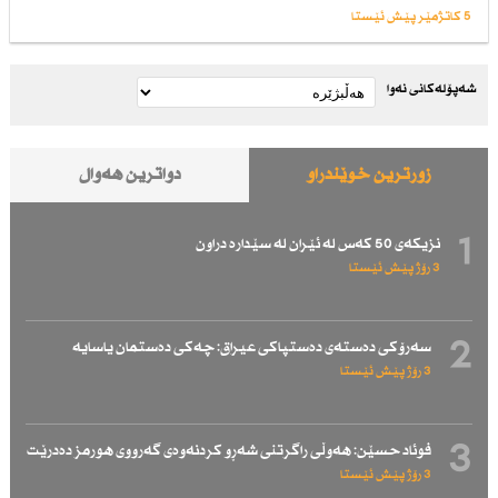
5 کاتژمێر پێش ئێستا
شەپۆلەکانی نەوا
زۆرترین خوێندراو
دواترین هەواڵ
1
نزیكەی 50 كەس لە ئێران لە سێدارە دراون
3 رۆژ پێش ئێستا
2
سەرۆكی دەستەی دەستپاكی عیراق: چەكی دەستمان یاسایە
3 رۆژ پێش ئێستا
3
فوئاد حسێن: هەوڵی راگرتنی شەڕو كردنەوەی گەرووی هورمز دەدرێت
3 رۆژ پێش ئێستا