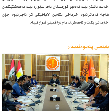
خەڵك باشتر بێت نەدەبو كوردستان بەم شێوازە بێت بەهەشتێكمان
هەیە نەمانزانیوە خزمەتی بكەین لایەنێكی تر نەیزانیوە چۆن
خزمەتی بكات و ئەمەش لەمەودوا قابیلی قبوڵ نییە.
بابەتی پەیوەندیدار