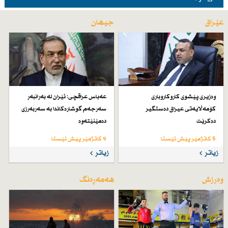
عێراق
جیهان
وەزیری پێشوی كاروكاروباری
عەباس عراقچی: ئێران لە بەرانبەر
كۆمەڵایەتی عیراق دەستگیر
سەرجەم گوشارەكاندا بە سەربەرزی
دەكرێت
دەمێنێتەوە
5 کاتژمێر پێش ئێستا
9 کاتژمێر پێش ئێستا
زیاتر
زیاتر
وەرزش
هەمەڕەنگ