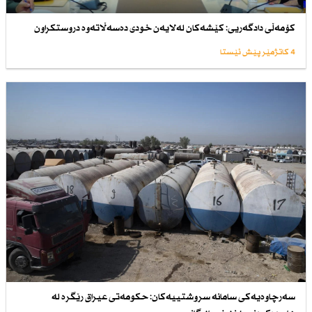
كۆمەڵی دادگەریی: كێشەكان لەلایەن خودی دەسەڵاتەوە دروستكراون
4 کاتژمێر پێش ئێستا
سەرچاوەیەكی سامانە سروشتییەكان: حكومەتی عیراق رێگرە لە