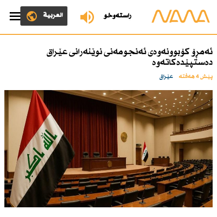
العربية
ڕاستەوخۆ
ئەمڕۆ كۆبوونەوەی ئەنجومەنی نوێنەرانی عێراق
دەستپێدەكاتەوە
پێش 4 هەفتە
عێراق