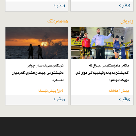
زیاتر
زیاتر
وەرزش
هەمەڕەنگ
یانەی مامۆستایانی عیراق لە
نزیكەی سێ لەسەر چواری
گەیشتن بە پاڵەوانێتییەكی موای تای
دانیشتوانی جیهان فشاری گەرمایان
نزیكدەبێتەوە
لەسەرە
پێش 1 هەفتە
6 رۆژ پێش ئێستا
زیاتر
زیاتر