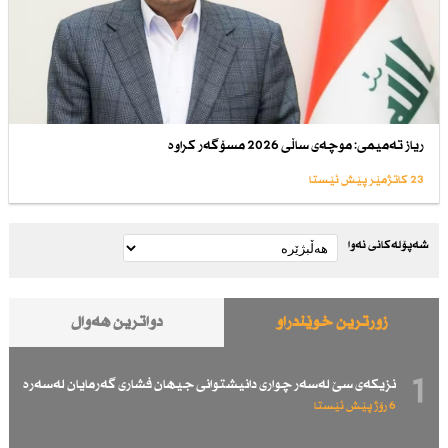
ریاز تەمیمی: موچەی ساڵی 2026 مسۆگەر كراوە
23 کاتژمێر پێش ئێستا
شەپۆلەکانی نەوا
زۆرترین خوێندراو
دواترین هەواڵ
1
نزیكەی سێ لەسەر چواری دانیشتوانی جیهان فشاری گەرمایان لەسەرە
6 رۆژ پێش ئێستا