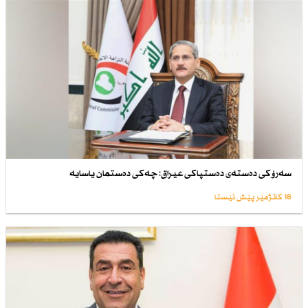
سەرۆكی دەستەی دەستپاكی عیراق: چەكی دەستمان یاسایە
18 کاتژمێر پێش ئێستا