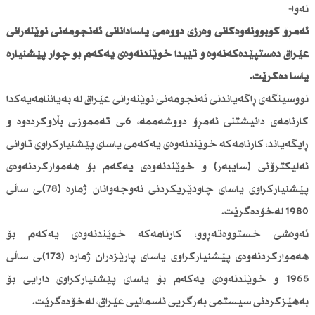
نەوا-
ئەمڕۆ كۆبوونەوەكانی وەرزی دووەمی یاسادانانی ئەنجومەنی نوێنەرانی
عێراق دەستپێدەكەنەوە و تێیدا خوێندنەوەی یەكەم بۆ چوار پێشنیارە
یاسا دەكرێت.
نووسینگەی ڕاگەیاندنی ئەنجومەنی نوێنەرانی عێراق لە بەیاننامەیەكدا
كارنامەی دانیشتنی ئەمڕۆ دووشەممە، 6ـی تەمموزـی بڵاوكردەوە و
ڕایگەیاند، كارنامەكە خوێندنەوەی یەكەمی یاسای پێشنیاركراوی تاوانی
ئەلیكترۆنی (سایبەر) و خوێندنەوەی یەكەم بۆ هەمواركردنەوەی
پێشنیاركراوی یاسای چاودێریكردنی نەوجەوانان ژمارە (78)ـی ساڵی
1980 لەخۆدەگرێت.
ئەوەشی خستووەتەڕوو، كارنامەكە خوێندنەوەی یەكەم بۆ
هەمواركردنەوەی پێشنیاركراوی یاسای پارێزەران ژمارە (173)ـی ساڵی
1965 و خوێندنەوەی یەكەم بۆ یاسای پێشنیاركراوی دارایی بۆ
بەهێزكردنی سیستمی بەرگریی ئاسمانیی عێراق، لەخۆدەگرێت.