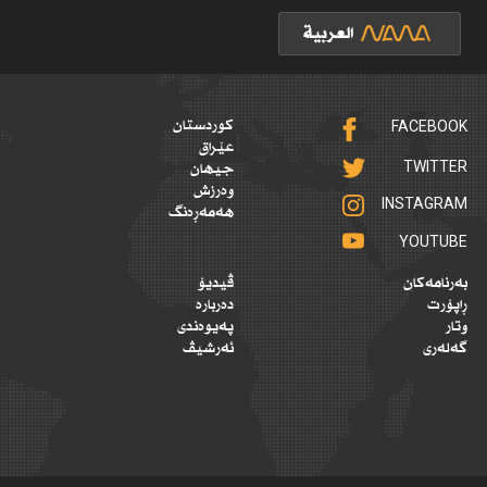
FACEBOOK
کوردستان
عێراق
TWITTER
جیهان
وەرزش
INSTAGRAM
هەمەڕەنگ
YOUTUBE
بەرنامەکان
ڤیدیۆ
ڕاپۆرت
دەربارە
وتار
پەیوەندی
گەلەری
ئەرشیڤ