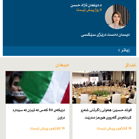
د.دیلمان ئازاد حسن
3 رۆژ پێش ئێستا
دیسان دەست درێژی سێكسی
زیاتر
عێراق
جیهان
فوئاد حسێن: هەوڵی راگرتنی شەڕو
نزیكەی 50 كەس لە ئێران لە سێدارە
كردنەوەی گەرووی هورمز دەدرێت
دراون
18 کاتژمێر پێش ئێستا
19 کاتژمێر پێش ئێستا