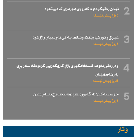
2
ئێران رەتیكردەوە گەرووی هورمزی كردبێتەوە
5 رۆژ پێش ئێستا
3
عیراق و توركیا رێككەوتننامەیەكی نەوتییان واژۆكرد
6 رۆژ پێش ئێستا
4
وەزارەتی نەوت: ناسەقامگیری بازاڕ كاریگەریی كردوەتە سەر بڕی
بەرهەمهێنان
5 رۆژ پێش ئێستا
5
حوسییەكان: لە گەرووی بابولمەندەب باج ناسەپێنین
6 رۆژ پێش ئێستا
وتار