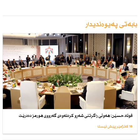
بابەتی پەیوەندیدار
فوئاد حسێن: هەوڵی راگرتنی شەڕو كردنەوەی گەرووی هورمز دەدرێت
18 کاتژمێر پێش ئێستا