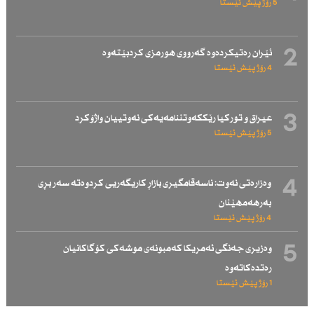
5 رۆژ پێش ئێستا
2
ئێران رەتیكردەوە گەرووی هورمزی كردبێتەوە
4 رۆژ پێش ئێستا
3
عیراق و توركیا رێككەوتننامەیەكی نەوتییان واژۆكرد
5 رۆژ پێش ئێستا
4
وەزارەتی نەوت: ناسەقامگیری بازاڕ كاریگەریی كردوەتە سەر بڕی
بەرهەمهێنان
4 رۆژ پێش ئێستا
5
وەزیری جەنگی ئەمریكا كەمبونەی موشەكی كۆگاكانیان
رەتدەكاتەوە
1 رۆژ پێش ئێستا