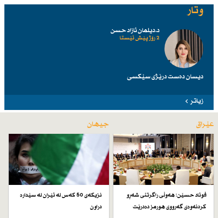
وتار
د.دیلمان ئازاد حسن
2 رۆژ پێش ئێستا
دیسان دەست درێژی سێكسی
زیاتر
عێراق
جیهان
فوئاد حسێن: هەوڵی راگرتنی شەڕو
نزیكەی 50 كەس لە ئێران لە سێدارە
كردنەوەی گەرووی هورمز دەدرێت
دراون