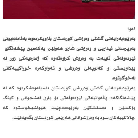
نەوا-
بەڕێوەبەرایەتی گشتی وەرزشی كوردستان بڵاویكردەوە، بەئامادەبونی
بەرپرسانی ئیداریی و وەرزشی شاری هەولێر، یەكەمین پێشەنگای
نێودەوڵەتی تایبەت بە وەرزش كراوەتەوە كە ژمارەیەكی زۆر لە
پێداویستی و كەلوپەلی وەرزشی و تەواوكەرە خۆراكییەكانی
لەخۆگرتوە.
بەڕێوەبەرایەتی گشتی وەرزشی كوردستان باسیلەوەشكردوە كە لە
پێشەنگاكەدا پاڵەوانیەتی نێودەوڵەتی بۆ یاری لەشجوانی و كینگ
بۆكسێن و دەستشكێن بەڕێوەدەچێت، هیواشیخواستوە كە
چالاكییەكان سود بە وەرزشوانانی هەرێمی كوردستان بگەیەنێت.