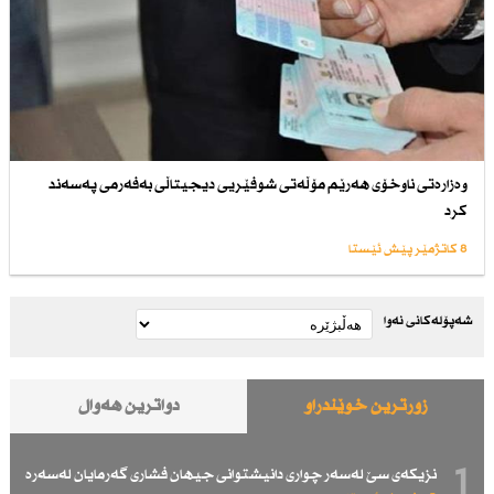
وەزارەتی ناوخۆی هەرێم مۆڵەتی شوفێریی دیجیتاڵی بەفەرمی پەسەند
كرد
8 کاتژمێر پێش ئێستا
شەپۆلەکانی نەوا
زۆرترین خوێندراو
دواترین هەواڵ
1
نزیكەی سێ لەسەر چواری دانیشتوانی جیهان فشاری گەرمایان لەسەرە