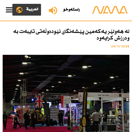
العربية
ڕاستەوخۆ
لە هەولێر یەكەمین پێشەنگای نێودەوڵەتی تایبەت بە
وەرزش كرایەوە
04/11/2025