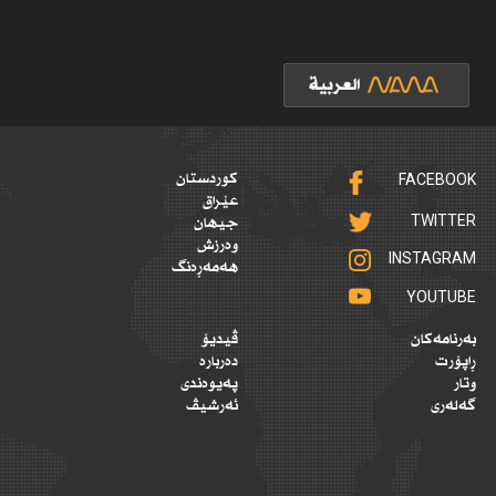
FACEBOOK
کوردستان
عێراق
TWITTER
جیهان
وەرزش
INSTAGRAM
هەمەڕەنگ
YOUTUBE
بەرنامەکان
ڤیدیۆ
ڕاپۆرت
دەربارە
وتار
پەیوەندی
گەلەری
ئەرشیڤ