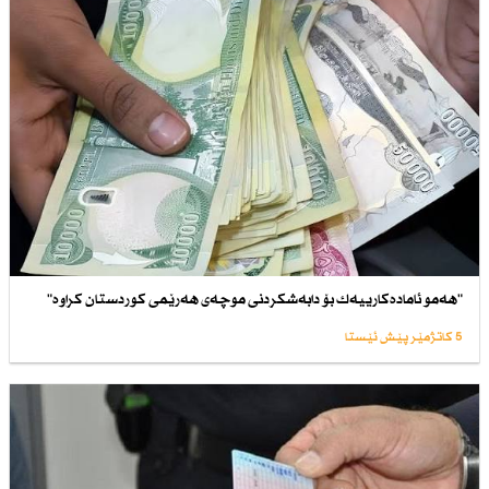
"هەمو ئامادەكارییەك بۆ دابەشكردنی موچەی هەرێمی كوردستان كراوە"
5 کاتژمێر پێش ئێستا