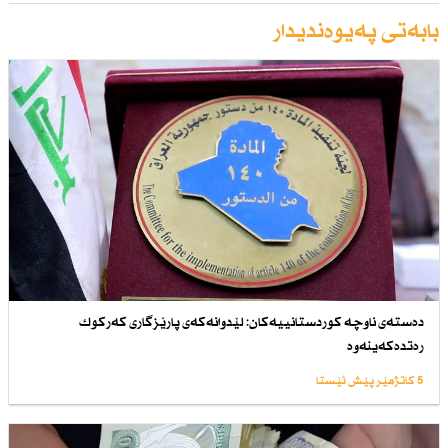
بابەتی پەیوەندیدار
دەستەی ناوچە كوردستانییەكان: لێدوانەكەی پارێزگاری كەركوك
رەتدەكەینەوە
5 کاتژمێر پێش ئێستا