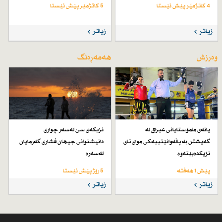
4 کاتژمێر پێش ئێستا
5 کاتژمێر پێش ئێستا
زیاتر
زیاتر
وەرزش
هەمەڕەنگ
یانەی مامۆستایانی عیراق لە
نزیكەی سێ لەسەر چواری
گەیشتن بە پاڵەوانێتییەكی موای تای
دانیشتوانی جیهان فشاری گەرمایان
نزیكدەبێتەوە
لەسەرە
پێش 1 هەفتە
5 رۆژ پێش ئێستا
زیاتر
زیاتر