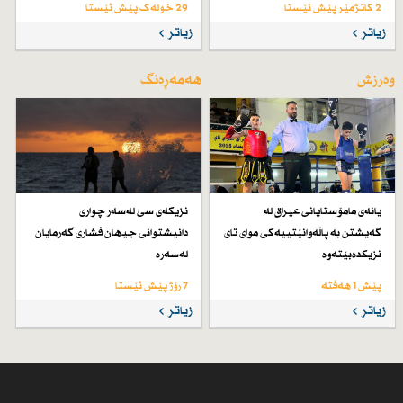
2 کاتژمێر پێش ئێستا
29 خولەک پێش ئێستا
زیاتر
زیاتر
وەرزش
هەمەڕەنگ
یانەی مامۆستایانی عیراق لە
نزیكەی سێ لەسەر چواری
گەیشتن بە پاڵەوانێتییەكی موای تای
دانیشتوانی جیهان فشاری گەرمایان
نزیكدەبێتەوە
لەسەرە
پێش 1 هەفتە
7 رۆژ پێش ئێستا
زیاتر
زیاتر