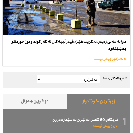
داوا لە عەلی زەیدی دەكرێت هێزە فیدڕاڵییەكان لە كەركوك و دوزخورماتو
بهێڵێتەوە
5 کاتژمێر پێش ئێستا
شەپۆلەکانی نەوا
زۆرترین خوێندراو
دواترین هەواڵ
1
نزیكەی 50 كەس لە ئێران لە سێدارە دراون
2 رۆژ پێش ئێستا