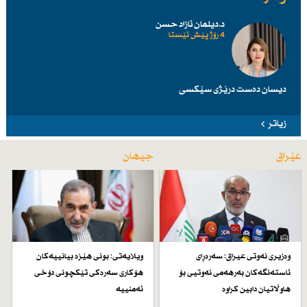
د.دیلمان ئازاد حسن
4 رۆژ پێش ئێستا
دیسان دەست درێژی سێكسی
زیاتر
عێراق
جیهان
وەزیری نەوتی عیراق: سەرەڕای
ویلایەتی: بونی هێزە بیانییەكان
ئاستەنگەكان بەرهەمی نەوتیی بۆ
هۆكاری سەرەكی تێكچونی دۆخی
هاوڵاتیان دابین كراوە
ئەمنییە