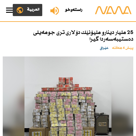
العربية
ڕاستەوخۆ
25 ملیار دینارو ملیۆنێك دۆلاری تری جومەیلی
دەستیبەسەردا گیرا
پێش 4 هەفتە
عێراق