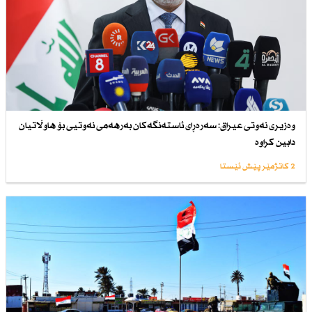
وەزیری نەوتی عیراق: سەرەڕای ئاستەنگەكان بەرهەمی نەوتیی بۆ هاوڵاتیان
دابین كراوە
2 کاتژمێر پێش ئێستا