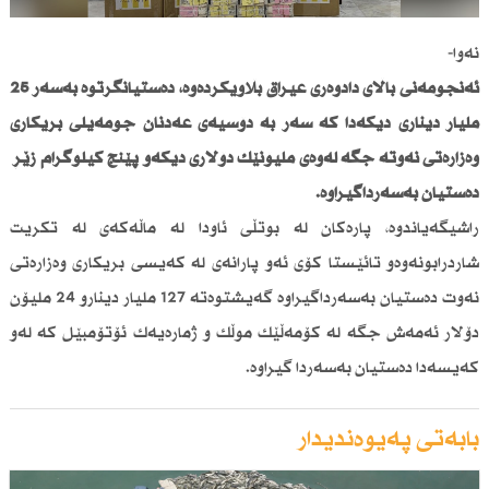
نەوا-
ئەنجومەنی باڵای دادوەری عیراق بڵاویكردەوە، دەستیانگرتوە بەسەر 25
ملیار دیناری دیكەدا كە سەر بە دۆسیەی عەدنان جومەیلی بریكاری
وەزارەتی نەوتە جگە لەوەی ملیۆنێك دۆلاری دیكەو پێنج كیلۆگرام زێڕ
دەستیان بەسەرداگیراوە.
راشیگەیاندوە، پارەكان لە بوتڵی ئاودا لە ماڵەكەی لە تكریت
شاردرابونەوەو تائێستا كۆی ئەو پارانەی لە كەیسی بریكاری وەزارەتی
نەوت دەستیان بەسەرداگیراوە گەیشتوەتە 127 ملیار دینارو 24 ملیۆن
دۆلار ئەمەش جگە لە كۆمەڵێك موڵك و ژمارەیەك ئۆتۆمبێل كە لەو
كەیسەدا دەستیان بەسەردا گیراوە.
بابەتی پەیوەندیدار