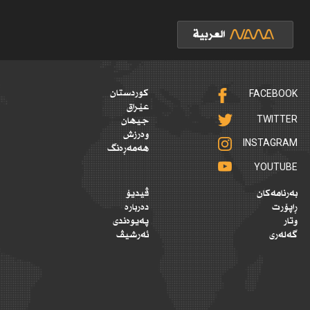
FACEBOOK
کوردستان
عێراق
TWITTER
جیهان
وەرزش
INSTAGRAM
هەمەڕەنگ
YOUTUBE
بەرنامەکان
ڤیدیۆ
ڕاپۆرت
دەربارە
وتار
پەیوەندی
گەلەری
ئەرشیڤ