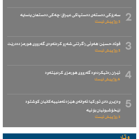
2
سەرۆكی دەستەی دەستپاكی عیراق: چەكی دەستمان یاسایە
2 رۆژ پێش ئێستا
3
فوئاد حسێن: هەوڵی راگرتنی شەڕو كردنەوەی گەرووی هورمز دەدرێت
2 رۆژ پێش ئێستا
4
ئێران رەتیكردەوە گەرووی هورمزی كردبێتەوە
6 رۆژ پێش ئێستا
5
وەزیری دادی توركیا: ئەوانەی هێزە ئەمنییەكانیان كوشتوە
لێخۆشبونیان بۆ نیە
2 رۆژ پێش ئێستا
وتار