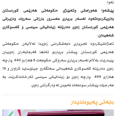
نەوا-
پێشەوا هەورامانی وتەبێژی حكومەتی هەرێمی كوردستان
بڵاویكردوەتەوە، لەسەر بڕیاری مەسرور بارزانی سەرۆك وەزیرانی
هەرێمی كوردستان زەوی دەدرێتە زیندانیانی سیاسی و كەسوكاری
شەهیدان.
ئاماژەشیكردوە، لەبڕیاری دابەشكردنی زەویدا لەلایەن حكومەتی
هەرێمی كوردستان پێشتر بڕیاربو تەنها فەرمانبەران زەوییان
پێبدرێت، بەڵام لەسەر بڕیاری سەرۆكی حكومەت 5 هەزارو 440 پارچە
زەوی دەدرێتە كەسوكاری شەهیدانی سەنگەرو جینۆساید كراوان و 15
هەزارو 499 پارچە زەوی بۆ زیندانیانی سیاسی تەرخاندەكرێت، بە
مەرجێك پێشتر سودمەند نەبوبن لە وەرگرتنی زەوی.
بابەتی پەیوەندیدار