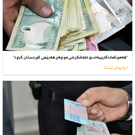
"هەمو ئامادەكارییەك بۆ دابەشكردنی موچەی هەرێمی كوردستان كراوە"
1 رۆژ پێش ئێستا