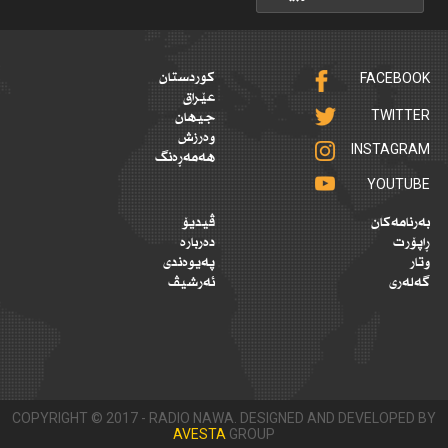
FACEBOOK
کوردستان
عێراق
TWITTER
جیهان
وەرزش
INSTAGRAM
هەمەڕەنگ
YOUTUBE
بەرنامەکان
ڤیدیۆ
ڕاپۆرت
دەربارە
وتار
پەیوەندی
گەلەری
ئەرشیڤ
COPYRIGHT © 2017 - RADIO NAWA. DESIGNED AND DEVELOPED BY
AVESTA
GROUP