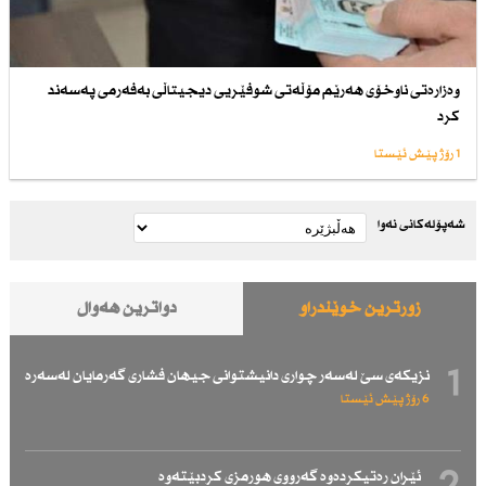
وەزارەتی ناوخۆی هەرێم مۆڵەتی شوفێریی دیجیتاڵی بەفەرمی پەسەند
كرد
1 رۆژ پێش ئێستا
شەپۆلەکانی نەوا
زۆرترین خوێندراو
دواترین هەواڵ
1
نزیكەی سێ لەسەر چواری دانیشتوانی جیهان فشاری گەرمایان لەسەرە
6 رۆژ پێش ئێستا
ئێران رەتیكردەوە گەرووی هورمزی كردبێتەوە