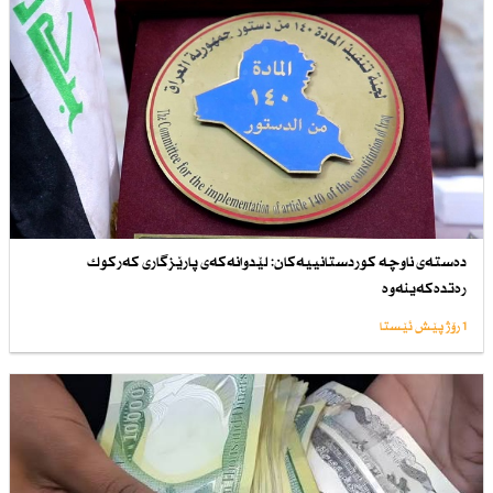
دەستەی ناوچە كوردستانییەكان: لێدوانەكەی پارێزگاری كەركوك
رەتدەكەینەوە
1 رۆژ پێش ئێستا