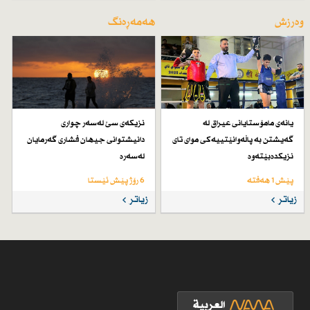
وەرزش
هەمەڕەنگ
یانەی مامۆستایانی عیراق لە
نزیكەی سێ لەسەر چواری
گەیشتن بە پاڵەوانێتییەكی موای تای
دانیشتوانی جیهان فشاری گەرمایان
نزیكدەبێتەوە
لەسەرە
پێش 1 هەفتە
6 رۆژ پێش ئێستا
زیاتر
زیاتر