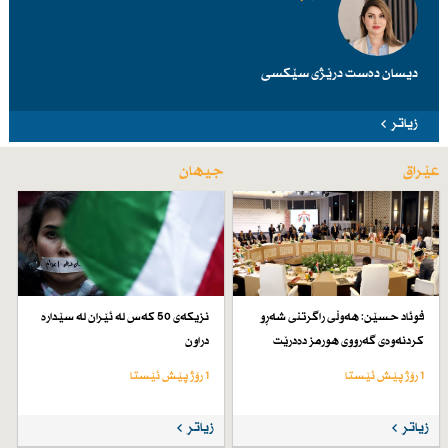
دیسان دەست درێژی سێكسی
زیاتر
عێراق
جیهان
فوئاد حسێن: هەوڵی راگرتنی شەڕو
نزیكەی 50 كەس لە ئێران لە سێدارە
كردنەوەی گەرووی هورمز دەدرێت
دراون
1 رۆژ پێش ئێستا
1 رۆژ پێش ئێستا
زیاتر
زیاتر