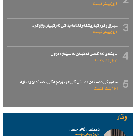
2
5 رۆژ پێش ئێستا
3
عیراق و توركیا رێككەوتننامەیەكی نەوتییان واژۆكرد
6 رۆژ پێش ئێستا
4
نزیكەی 50 كەس لە ئێران لە سێدارە دراون
1 رۆژ پێش ئێستا
5
سەرۆكی دەستەی دەستپاكی عیراق: چەكی دەستمان یاسایە
1 رۆژ پێش ئێستا
وتار
د.دیلمان ئازاد حسن
3 رۆژ پێش ئێستا