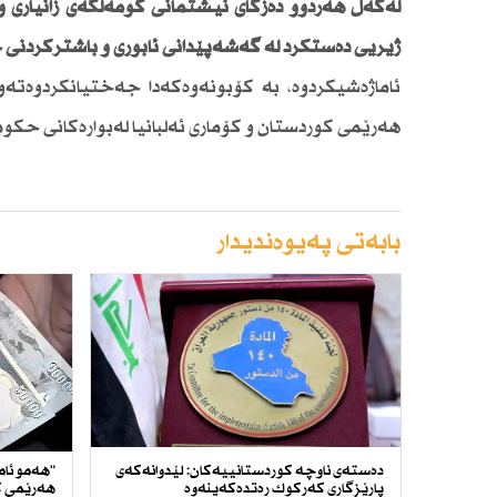
لەگەڵ هەردوو دەزگای نیشتمانی كۆمەڵگەی زانیاری و ئ
ژیریی دەستكرد لە گەشەپێدانی ئابوری و باشتركردنی خ
ئاماژەشیكردوە، بە كۆبونەوەكەدا جەختیانكردوەتەو
هەرێمی كوردستان و كۆماری ئەلبانیا لەبوارەكانی حكومە
بابەتی پەیوەندیدار
دەستەی ناوچە كوردستانییەكان: لێدوانەكەی
"هەمو ئام
پارێزگاری كەركوك رەتدەكەینەوە
هەرێمی ك