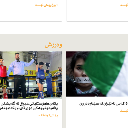
1 رۆژ پێش ئێستا
وەرزش
یانەی مامۆستایانی عیراق لە گەیشتن ب
پاڵەوانێتییەكی موای تای نزیكدەبێتەو
پێش 1 هەفتە