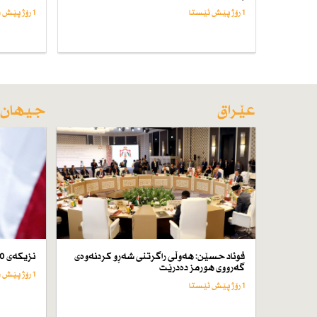
1 رۆژ پێش ئێستا
1 رۆژ پێش ئێستا
عێراق
جیهان
فوئاد حسێن: هەوڵی راگرتنی شەڕو كردنەوەی
نزیكەی 50 كەس لە ئێران لە سێدارە دراون
گەرووی هورمز دەدرێت
1 رۆژ پێش ئێستا
1 رۆژ پێش ئێستا