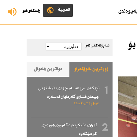
العربية
ەیوەندی
ڕاستەوخۆ
بۆ
شەپۆلەکانی نەوا
زۆرترین خوێندراو
دواترین هەواڵ
1
نزیكەی سێ لەسەر چواری دانیشتوانی
جیهان فشاری گەرمایان لەسەرە
6 رۆژ پێش ئێستا
2
ئێران رەتیكردەوە گەرووی هورمزی
كردبێتەوە