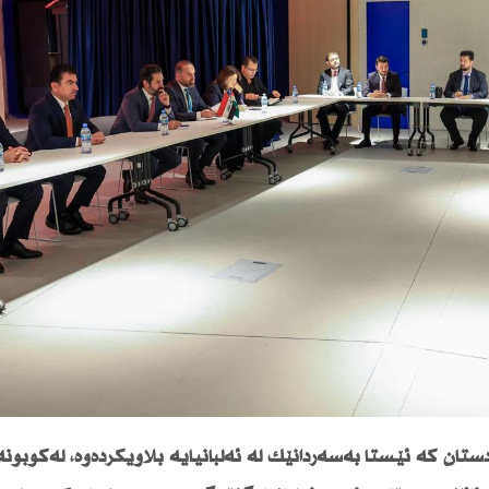
تان كە ئێستا بەسەردانێك لە ئەلبانیایە بڵاویكردەوە، لەكۆبونە