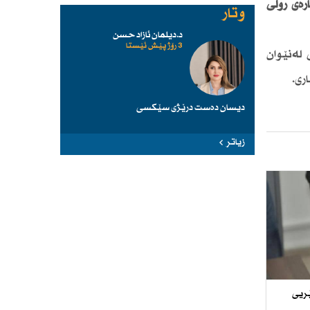
رەی رۆڵی
وتار
د.دیلمان ئازاد حسن
3 رۆژ پێش ئێستا
لەنێوان
ری.
دیسان دەست درێژی سێكسی
زیاتر
ێریی