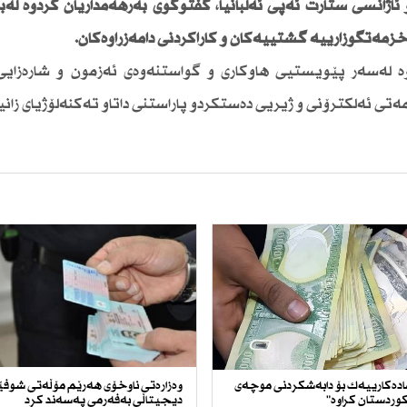
اژانسی ستارت ئەپی ئەلبانیا، گفتوگۆی بەرهەمداریان كردوە لەبا
زمەتگوزارییە گشتییەكان و كاراكردنی دامەزراوەكان.
ە لەسەر پێویستیی هاوكاری و گواستنەوەی ئەزمون و شارەزایی 
تی ئەلكترۆنی و ژیریی دەستكردو پاراستنی داتاو تەكنەلۆژیای زانیا
ادەكارییەك بۆ دابەشكردنی موچەی
وەزارەتی ناوخۆی هەرێم مۆڵەتی شوف
وردستان كراوە"
دیجیتاڵی بەفەرمی پەسەند كرد