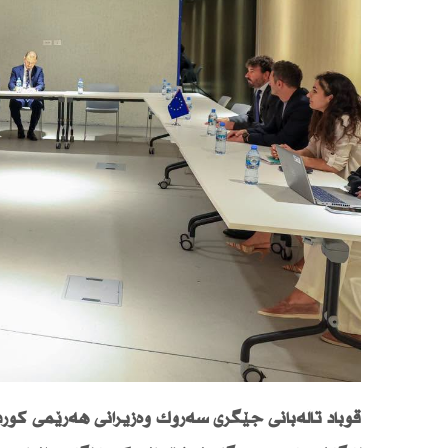
قوباد تاڵەبانی جێگری سەرۆك وەزیرانی هەرێمی كوردس