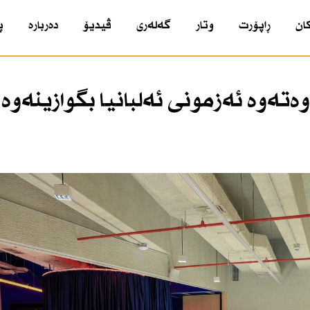
ان
ڕاپۆرت
وتار
گەلەری
ڤیدیۆ
دەربارە
پ
تەوە ئەزمونی ئەلبانیا بگوازینەوە 