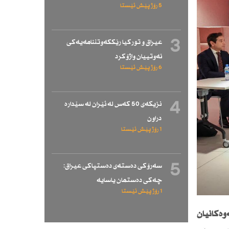
5 رۆژ پێش ئێستا
3
عیراق و توركیا رێككەوتننامەیەكی
نەوتییان واژۆكرد
6 رۆژ پێش ئێستا
4
نزیكەی 50 كەس لە ئێران لە سێدارە
دراون
1 رۆژ پێش ئێستا
5
سەرۆكی دەستەی دەستپاكی عیراق:
چەكی دەستمان یاسایە
1 رۆژ پێش ئێستا
وەكانیان