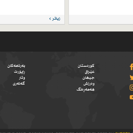
زیاتر
کوردستان
بەرنامەکان
عێراق
ڕاپۆرت
جیهان
وتار
وەرزش
گەلەری
هەمەڕەنگ