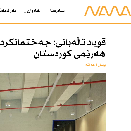
سەرەتا
هەواڵ
بەرنامەک
قوباد تاڵەبانی: جەختمانكردوە
هەرێمی كوردستان
پێش 4 هەفتە