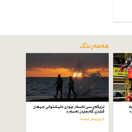
هەمەڕەنگ
ە
نزیكەی سێ لەسەر چواری دانیشتوانی جیهان
ە
فشاری گەرمایان لەسەرە
6 رۆژ پێش ئێستا