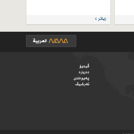
زیاتر
ڤیدیۆ
دەربارە
پەیوەندی
ئەرشیڤ